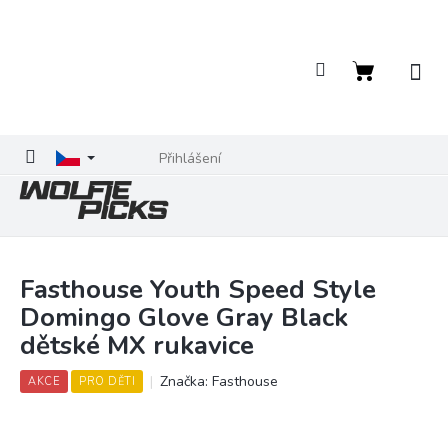
Přejít
na
obsah
Nákupní
košík
Přihlášení
Fasthouse Youth Speed Style
Domingo Glove Gray Black
dětské MX rukavice
Značka:
Fasthouse
AKCE
PRO DĚTI