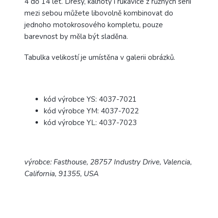
4 do 14 let. Dresy, kalhoty i rukavice z různých sérií
mezi sebou můžete libovolně kombinovat do
jednoho motokrosového kompletu, pouze
barevnost by měla být sladěna.
Tabulka velikostí je umístěna v galerii obrázků.
kód výrobce YS: 4037-7021
kód výrobce YM: 4037-7022
kód výrobce YL: 4037-7023
výrobce: Fasthouse, 28757 Industry Drive, Valencia,
California, 91355, USA