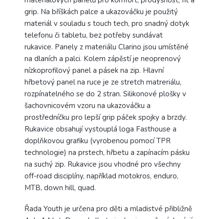
materiálových panelů pro komfort, prodyšnost, fit a
grip. Na bříškách palce a ukazováčku je použitý
materiál v souladu s touch tech, pro snadný dotyk
telefonu či tabletu, bez potřeby sundávat
rukavice. Panely z materiálu Clarino jsou umístěné
na dlaních a palci. Kolem zápěstí je neoprenový
nízkoprofilový panel a pásek na zip. Hlavní
hřbetový panel na ruce je ze stretch matreriálu,
rozpínatelného se do 2 stran. Silikonové plošky v
šachovnicovém vzoru na ukazováčku a
prostředníčku pro lepší grip páček spojky a brzdy.
Rukavice obsahují vystouplá loga Fasthouse a
doplňkovou grafiku (vyrobenou pomocí TPR
technologie) na prstech, hřbetu a zapínacím pásku
na suchý zip. Rukavice jsou vhodné pro všechny
off-road disciplíny, například motokros, enduro,
MTB, down hill, quad.
Řada Youth je určena pro děti a mladistvé přibližně