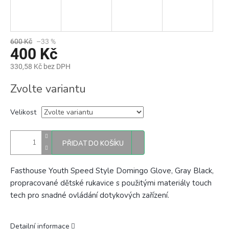
600 Kč
–33 %
400 Kč
330,58 Kč bez DPH
Měrná
Zvolte variantu
cena:
Velikost
PŘIDAT DO KOŠÍKU
Fasthouse Youth Speed Style Domingo Glove, Gray Black,
propracované dětské rukavice
s použitými materiály touch
tech pro snadné ovládání dotykových zařízení.
Detailní informace