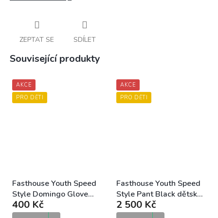
ZEPTAT SE
SDÍLET
Související produkty
AKCE
AKCE
PRO DĚTI
PRO DĚTI
Fasthouse Youth Speed
Fasthouse Youth Speed
Style Domingo Glove
Style Pant Black dětské
400 Kč
2 500 Kč
Black Moss dětské MX
MX kalhoty
rukavice