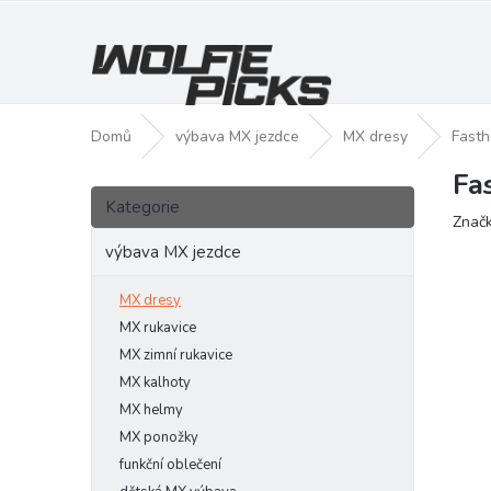
Přejít
na
obsah
Domů
výbava MX jezdce
MX dresy
Fasth
Fa
P
Přeskočit
o
Kategorie
kategorie
Znač
s
t
výbava MX jezdce
r
a
MX dresy
n
MX rukavice
n
MX zimní rukavice
í
MX kalhoty
p
MX helmy
a
MX ponožky
n
funkční oblečení
e