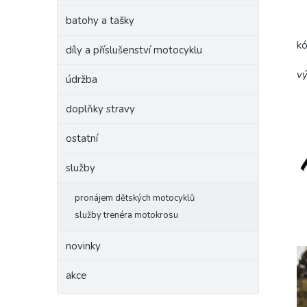
batohy a tašky
k
díly a příslušenství motocyklu
vý
údržba
doplňky stravy
ostatní
služby
pronájem dětských motocyklů
služby trenéra motokrosu
novinky
akce