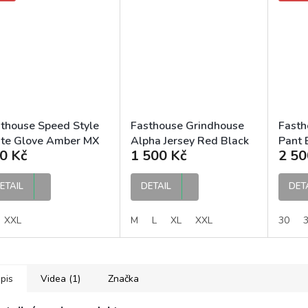
thouse Speed Style
Fasthouse Grindhouse
Fasth
ute Glove Amber MX
Alpha Jersey Red Black
Pant 
0 Kč
1 500 Kč
2 50
avice
MX dres
ETAIL
DETAIL
DET
XXL
M
L
XL
XXL
30
pis
Videa (1)
Značka