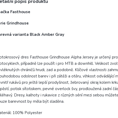
etailní popis produktu
načka Fasthouse
érie Grindhouse
arevná varianta Black Amber Gray
tokrosový dres Fasthouse Grindhouse Alpha Jersey je určený pro 
tocyklech, případně lze použít i pro MTB a downhill. Velikost zv
vléknutých chráničů hrudi, zad a podobně. Klíčové vlastnosti zahr
ouhodobou odolnost barev i při zátěži a otěru, vlhkost odvádějící m
vnitř rukávů pro ještě lepší prodyšnost, žebrovaný okraj kolem krku 
pěstí, potisk sítotiskem, pevné overlock švy, prodloužená zadní část 
iléhavý. Dresy, kalhoty i rukavice z různých sérií mezi sebou můž
uze barevnost by měla být sladěna.
teriál: 100% Polyester