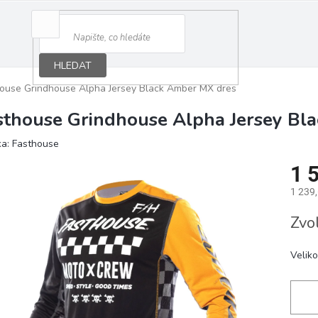
HLEDAT
ouse Grindhouse Alpha Jersey Black Amber MX dres
sthouse Grindhouse Alpha Jersey Bl
ka:
Fasthouse
1 
1 239
Měrná
Zvo
cena:
Veliko