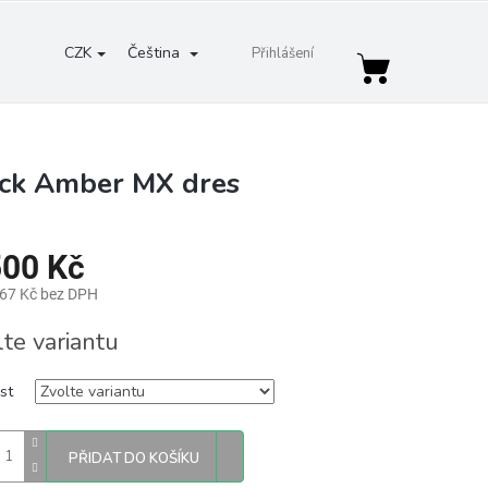
CZK
Čeština
Přihlášení
Nákupní
košík
ack Amber MX dres
500 Kč
,67 Kč bez DPH
lte variantu
st
PŘIDAT DO KOŠÍKU