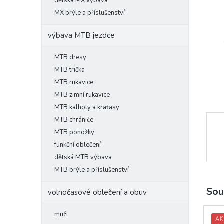
l
dětská MX výbava
MX brýle a příslušenství
výbava MTB jezdce
MTB dresy
MTB trička
MTB rukavice
MTB zimní rukavice
MTB kalhoty a kraťasy
MTB chrániče
MTB ponožky
funkční oblečení
dětská MTB výbava
MTB brýle a příslušenství
Sou
volnočasové oblečení a obuv
muži
AK