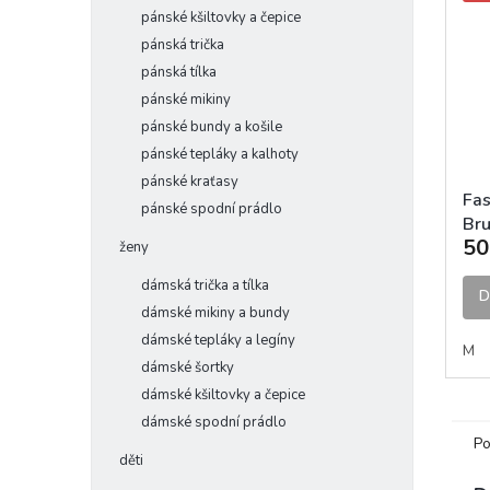
pánské kšiltovky a čepice
pánská trička
pánská tílka
pánské mikiny
pánské bundy a košile
pánské tepláky a kalhoty
pánské kraťasy
Fas
pánské spodní prádlo
Br
50
ruk
ženy
dámská trička a tílka
D
dámské mikiny a bundy
dámské tepláky a legíny
M
dámské šortky
dámské kšiltovky a čepice
dámské spodní prádlo
Po
děti