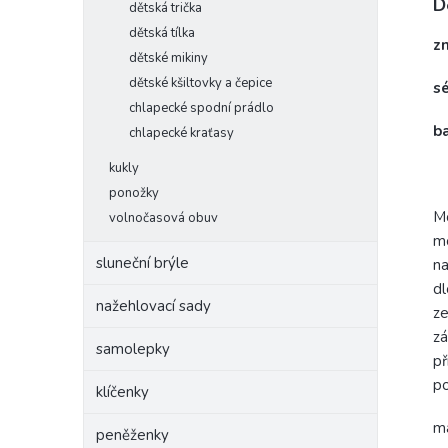
D
dětská trička
dětská tílka
z
dětské mikiny
dětské kšiltovky a čepice
s
chlapecké spodní prádlo
b
chlapecké kraťasy
kukly
ponožky
Mo
volnočasová obuv
mo
sluneční brýle
na
dl
nažehlovací sady
ze
zá
samolepky
př
po
klíčenky
ma
peněženky