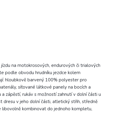
jízdu na motokrosových, endurových či trialových
olte podle obvodu hrudníku jezdce kolem
nují: hloubkově barvený 100% polyester pro
ateriály, síťované látkové panely na bocích a
a zápěstí, rukáv s možností zahnutí v dolní části u
dresu v jeho dolní části, atletický střih, středně
ete libovolně kombinovat do jednoho kompletu,