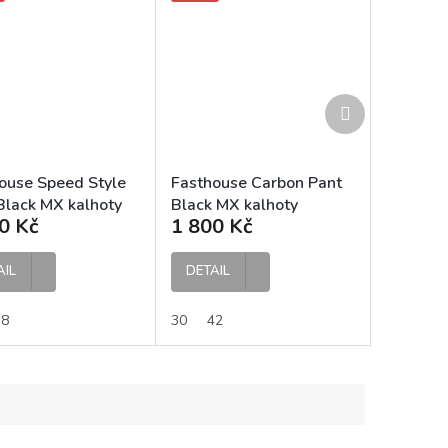
Další
produkt
ouse Speed Style
Fasthouse Carbon Pant
Black MX kalhoty
Black MX kalhoty
0 Kč
1 800 Kč
AIL
DETAIL
38
30
42