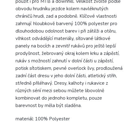
použít i pro MTB a downhill. Velikost zvolte podle
obvodu hrudníku jezdce kolem navléknutých
chráničů hrudi, zad a podobně. Klíčové vlastnosti
zahrnují: hloubkově barvený 100% polyester pro
dlouhodobou odolnost barev i při zátěži a otěru,
vlhkost odvádějící materiály, síťované látkové
panely na bocích a zevnitř rukávů pro ještě lepší
prodyšnost, žebrovaný okraj kolem krku a zápěstí,
rukáv s možností zahnutí v dolní části u zápěstí,
potisk sítotiskem, pevné overlock švy, prodloužená
zadní část dresu v jeho dolní části, atletický střih,
středně přiléhavý. Dresy, kalhoty i rukavice z
různých sérií mezi sebou můžete libovolně
kombinovat do jednoho kompletu, pouze
barevnost by měla být sladěna.
materiál: 100% Polyester