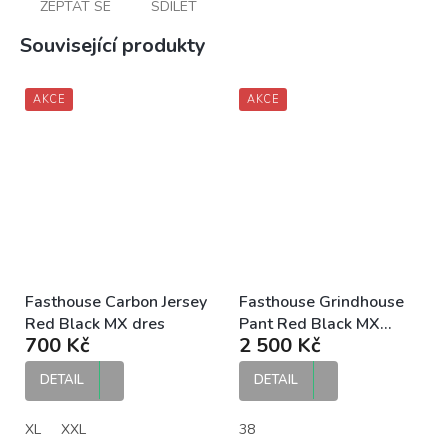
ZEPTAT SE
SDÍLET
Související produkty
AKCE
AKCE
Fasthouse Carbon Jersey
Fasthouse Grindhouse
Red Black MX dres
Pant Red Black MX
700 Kč
2 500 Kč
kalhoty
DETAIL
DETAIL
XL
XXL
38