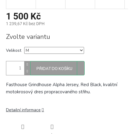
1 500 Kč
1 239,67 Kč bez DPH
Měrná
Zvolte variantu
cena:
Velikost
PŘIDAT DO KOŠÍKU
Fasthouse Grindhouse Alpha Jersey, Red Black, kvalitní
motokrosový dres propracovaného střihu.
Detailní informace