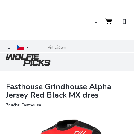
Přejít
na
obsah
Nákupní
košík
Přihlášení
Fasthouse Grindhouse Alpha
Jersey Red Black MX dres
Značka:
Fasthouse