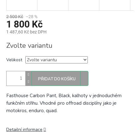
2 500 Kč
–28 %
1 800 Kč
1 487,60 Kč bez DPH
Měrná
Zvolte variantu
cena:
Velikost
PŘIDAT DO KOŠÍKU
Fasthouse Carbon Pant, Black, kalhoty v jednoduchém
funkčním střihu. Vhodné pro offroad disciplíny jako je
motokros, enduro, quad.
Detailní informace