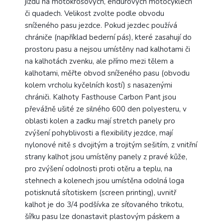
jízdu na motokrosových, endurových motocyklech
či quadech. Velikost zvolte podle obvodu
sníženého pasu jezdce. Pokud jezdec používá
chrániče (například bederní pás), které zasahují do
prostoru pasu a nejsou umístěny nad kalhotami či
na kalhotách zvenku, ale přímo mezi tělem a
kalhotami, měřte obvod sníženého pasu (obvodu
kolem vrcholu kyčelních kostí) s nasazenými
chrániči. Kalhoty Fasthouse Carbon Pant jsou
převážně ušité ze silného 600 den polyesteru, v
oblasti kolen a zadku mají stretch panely pro
zvýšení pohyblivosti a flexibility jezdce, mají
nylonové nitě s dvojitým a trojitým sešitím, z vnitřní
strany kalhot jsou umístěny panely z pravé kůže,
pro zvýšení odolnosti proti otěru a teplu, na
stehnech a kolenech jsou umístěna odolná loga
potisknutá sítotiskem (screen printing), uvnitř
kalhot je do 3/4 podšívka ze síťovaného trikotu,
šířku pasu lze donastavit plastovým páskem a