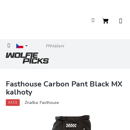
Přejít
na
obsah
Nákupní
košík
Přihlášení
Fasthouse Carbon Pant Black MX
kalhoty
Značka:
Fasthouse
AKCE