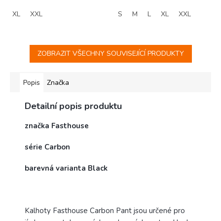
XL
XXL
S
M
L
XL
XXL
ZOBRAZIT VŠECHNY SOUVISEJÍCÍ PRODUKTY
Popis
Značka
Detailní popis produktu
značka Fasthouse
série Carbon
barevná varianta Black
Kalhoty Fasthouse Carbon Pant jsou určené pro