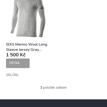
SIXS Merino Wool Long
Sleeve Jersey Gray
1 500 Kč
hřejivé tričko z merino
vlny
DETAIL
2XL/3XL
3
položek celkem
O
v
l
Z
á