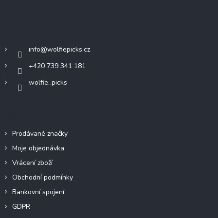
á
d
p
a
c
a
Kontakt
í
t
p
í
r
info
@
wolfiepicks.cz
v
k
+420 739 341 181
y
wolfie_picks
v
ý
p
i
Info
s
u
Prodávané značky
Moje objednávka
Vrácení zboží
Obchodní podmínky
Bankovní spojení
GDPR