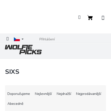
Přejít
na
obsah
Nákupní
košík
Přihlášení
SIXS
Ř
a
Doporučujeme
Nejlevnější
Nejdražší
Nejprodávanější
z
e
Abecedně
n