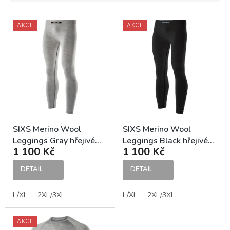
í
V
p
AKCE
AKCE
ý
r
p
o
i
d
s
u
p
k
r
t
o
ů
d
u
k
SIXS Merino Wool
SIXS Merino Wool
t
Leggings Gray hřejivé
Leggings Black hřejivé
1 100 Kč
1 100 Kč
ů
legíny z merino vlny
legíny z merino vlny
DETAIL
DETAIL
L/XL
2XL/3XL
L/XL
2XL/3XL
AKCE