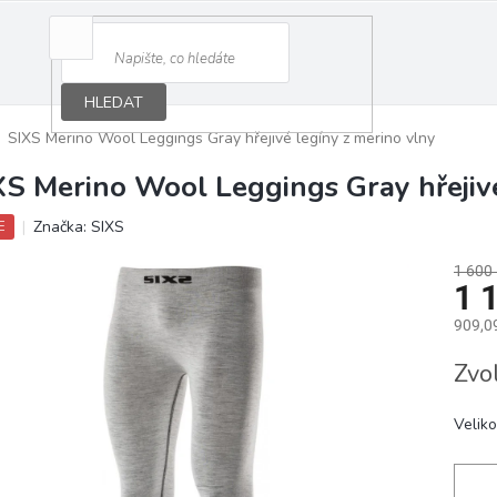
HLEDAT
SIXS Merino Wool Leggings Gray hřejivé legíny z merino vlny
XS Merino Wool Leggings Gray hřejivé
Značka:
SIXS
E
1 600
1 
909,0
Měrná
Zvo
cena:
Veliko