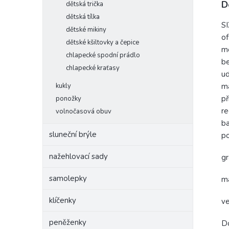
D
dětská trička
dětská tílka
SI
dětské mikiny
of
dětské kšiltovky a čepice
me
chlapecké spodní prádlo
be
chlapecké kraťasy
ud
kukly
ma
př
ponožky
re
volnočasová obuv
ba
sluneční brýle
po
nažehlovací sady
g
samolepky
m
klíčenky
ve
peněženky
Do