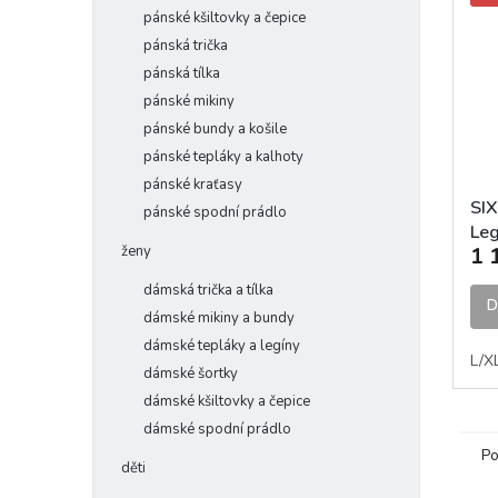
pánské kšiltovky a čepice
pánská trička
pánská tílka
pánské mikiny
pánské bundy a košile
pánské tepláky a kalhoty
pánské kraťasy
SIX
pánské spodní prádlo
Leg
ženy
1 
leg
dámská trička a tílka
D
dámské mikiny a bundy
dámské tepláky a legíny
L/X
dámské šortky
dámské kšiltovky a čepice
dámské spodní prádlo
Po
děti