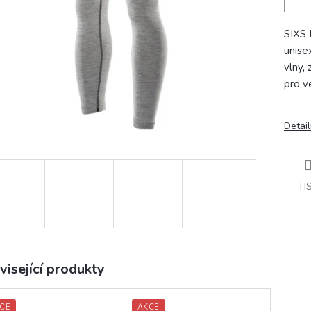
SIXS 
unise
vlny,
pro v
Detail
TI
visející produkty
CE
AKCE