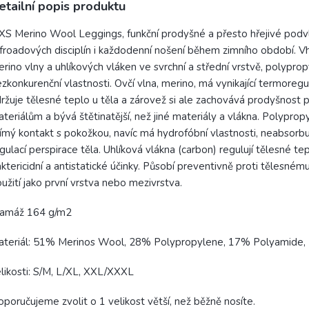
etailní popis produktu
XS Merino Wool Leggings, funkční prodyšné a přesto hřejivé podvlék
froadových disciplín i každodenní nošení během zimního období. V
rino vlny a uhlíkových vláken ve svrchní a střední vrstvě, polyprop
zkonkurenční vlastnosti. Ovčí vlna, merino, má vynikající termoregu
ržuje tělesné teplo u těla a zárovež si ale zachovává prodyšnost p
teriálům a bývá štětinatější, než jiné materiály a vlákna. Polyprop
ímý kontakt s pokožkou, navíc má hydrofóbní vlastnosti, neabsorbuj
gulací perspirace těla. Uhlíková vlákna (carbon) regulují tělesné tep
ktericidní a antistatické účinky. Působí preventivně proti těles
užití jako první vrstva nebo mezivrstva.
ramáž 164 g/m2
ateriál: 51% Merinos Wool, 28% Polypropylene, 17% Polyamide,
likosti: S/M, L/XL, XXL/XXXL
poručujeme zvolit o 1 velikost větší, než běžně nosíte.