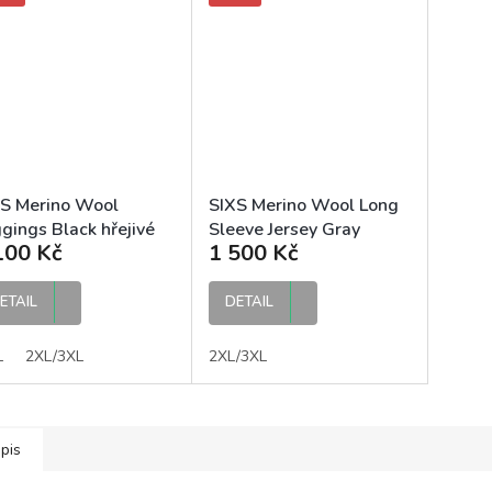
S Merino Wool
SIXS Merino Wool Long
gings Black hřejivé
Sleeve Jersey Gray
100 Kč
1 500 Kč
íny z merino vlny
hřejivé tričko z merino
vlny
ETAIL
DETAIL
L
2XL/3XL
2XL/3XL
pis