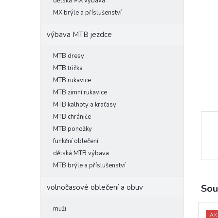
l
dětská MX výbava
MX brýle a příslušenství
výbava MTB jezdce
MTB dresy
MTB trička
MTB rukavice
MTB zimní rukavice
MTB kalhoty a kraťasy
MTB chrániče
MTB ponožky
funkční oblečení
dětská MTB výbava
MTB brýle a příslušenství
Sou
volnočasové oblečení a obuv
muži
AK