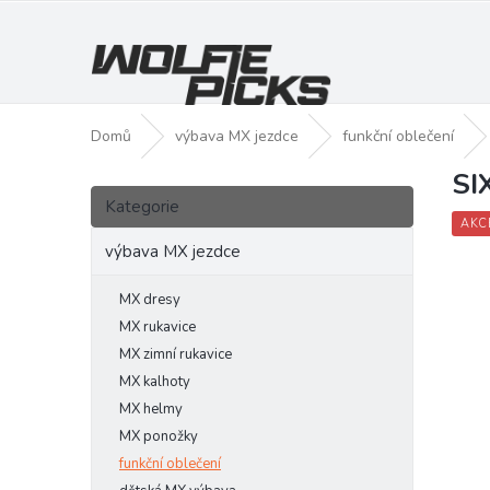
Přejít
na
obsah
Domů
výbava MX jezdce
funkční oblečení
SI
P
Přeskočit
o
Kategorie
kategorie
s
AKC
t
výbava MX jezdce
r
a
MX dresy
n
MX rukavice
n
MX zimní rukavice
í
MX kalhoty
p
MX helmy
a
MX ponožky
n
funkční oblečení
e