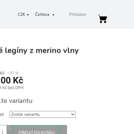
CZK
Čeština
Přihlášení
Nákupní
košík
 legíny z merino vlny
 Kč
–31 %
100 Kč
9 Kč bez DPH
lte variantu
st
PŘIDAT DO KOŠÍKU