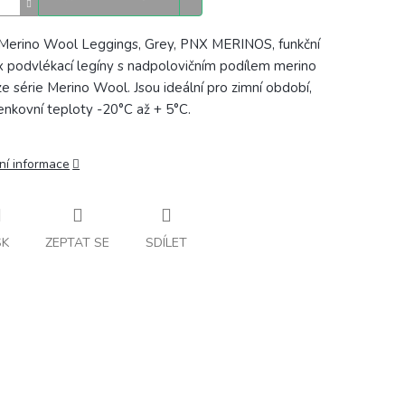
Merino Wool Leggings, Grey, PNX MERINOS, funkční
x podvlékací legíny s nadpolovičním podílem merino
 ze série Merino Wool. Jsou ideální pro zimní období,
enkovní teploty
-20°C až + 5°C.
ní informace
SK
ZEPTAT SE
SDÍLET