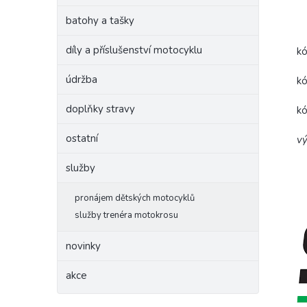
batohy a tašky
díly a příslušenství motocyklu
k
údržba
k
doplňky stravy
k
ostatní
vý
služby
pronájem dětských motocyklů
služby trenéra motokrosu
novinky
akce