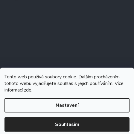
Tento web používá soubory cookie. Dalším procházením
tohoto webu vyjadřujete souhlas s jejich používáním. Více
informací
zde
.
Sledovat na Instagramu
Nastavení
Souhlasím
Vytvořil Shoptet