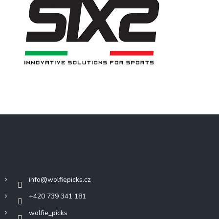
Z
á
p
a
Kontakt
t
í
info
@
wolfiepicks.cz
+420 739 341 181
wolfie_picks