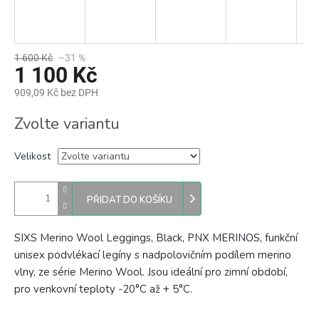
1 600 Kč
–31 %
1 100 Kč
909,09 Kč bez DPH
Měrná
Zvolte variantu
cena:
Velikost
PŘIDAT DO KOŠÍKU
SIXS Merino Wool Leggings, Black, PNX MERINOS, funkční
unisex podvlékací legíny s nadpolovičním podílem merino
vlny, ze série Merino Wool. Jsou ideální pro zimní období,
pro venkovní teploty
-20°C až + 5°C.