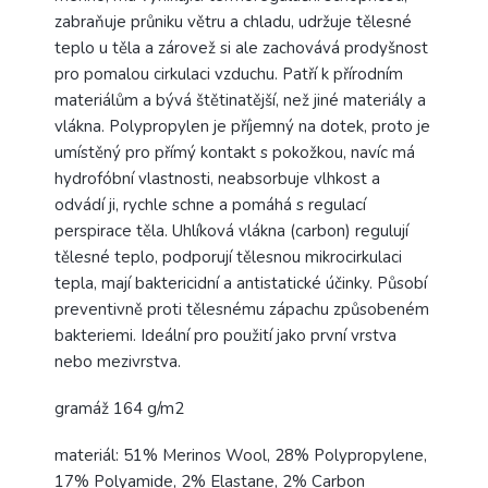
zabraňuje průniku větru a chladu, udržuje tělesné
teplo u těla a zárovež si ale zachovává prodyšnost
pro pomalou cirkulaci vzduchu. Patří k přírodním
materiálům a bývá štětinatější, než jiné materiály a
vlákna. Polypropylen je příjemný na dotek, proto je
umístěný pro přímý kontakt s pokožkou, navíc má
hydrofóbní vlastnosti, neabsorbuje vlhkost a
odvádí ji, rychle schne a pomáhá s regulací
perspirace těla. Uhlíková vlákna (carbon) regulují
tělesné teplo, podporují tělesnou mikrocirkulaci
tepla, mají baktericidní a antistatické účinky. Působí
preventivně proti tělesnému zápachu způsobeném
bakteriemi.
Ideální pro použití jako první vrstva
nebo mezivrstva.
gramáž 164 g/m2
materiál: 51% Merinos Wool, 28% Polypropylene,
17% Polyamide, 2% Elastane, 2% Carbon