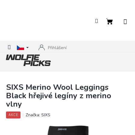
Přejít
na
obsah
Nákupní
košík
Přihlášení
SIXS Merino Wool Leggings
Black hřejivé legíny z merino
vlny
Značka:
SIXS
AKCE