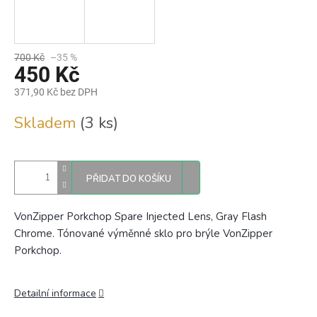
700 Kč
–35 %
450 Kč
371,90 Kč bez DPH
Měrná
Skladem
(3 ks)
cena:
PŘIDAT DO KOŠÍKU
VonZipper Porkchop Spare Injected Lens, Gray Flash
Chrome. Tónované výměnné sklo pro brýle VonZipper
Porkchop.
Detailní informace