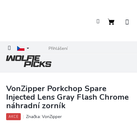
Přejít
na
obsah
Nákupní
košík
Přihlášení
VonZipper Porkchop Spare
Injected Lens Gray Flash Chrome
náhradní zorník
Značka:
VonZipper
AKCE