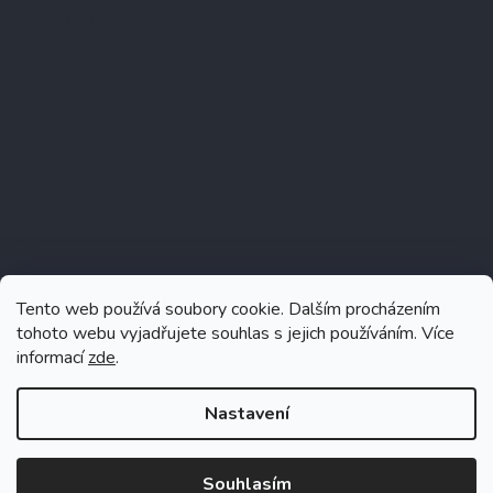
Instagram
Tento web používá soubory cookie. Dalším procházením
tohoto webu vyjadřujete souhlas s jejich používáním. Více
informací
zde
.
Sledovat na Instagramu
Nastavení
Souhlasím
Vytvořil Shoptet