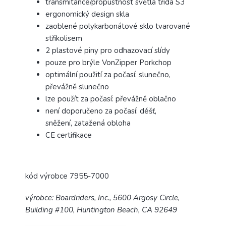
transmitance/propustnost světla třída S3
ergonomický design skla
zaoblené polykarbonátové sklo tvarované
střikolisem
2 plastové piny pro odhazovací slídy
pouze pro brýle VonZipper Porkchop
optimální použití za počasí: slunečno,
převážně slunečno
lze použít za počasí: převážně oblačno
není doporučeno za počasí: déšť,
sněžení, zatažená obloha
CE certifikace
kód výrobce 7955-7000
výrobce:
Boardriders, Inc., 5600 Argosy Circle,
Building #100, Huntington Beach, CA 92649