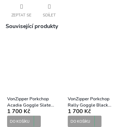
ZEPTAT SE
SDÍLET
Související produkty
VonZipper Porkchop
VonZipper Porkchop
Acadia Goggle Slate
Rally Goggle Black
1 700 Kč
1 700 Kč
Clear motokrosové brýle
Clear motokrosové brýle
DO KOŠÍKU
DO KOŠÍKU