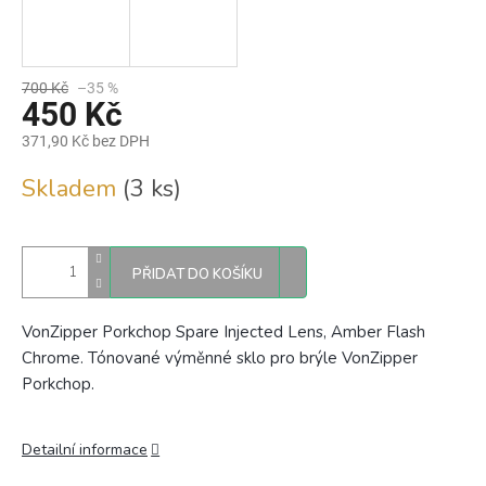
700 Kč
–35 %
450 Kč
371,90 Kč bez DPH
Měrná
Skladem
(3 ks)
cena:
PŘIDAT DO KOŠÍKU
VonZipper Porkchop Spare Injected Lens, Amber Flash
Chrome. Tónované výměnné sklo pro brýle VonZipper
Porkchop.
Detailní informace