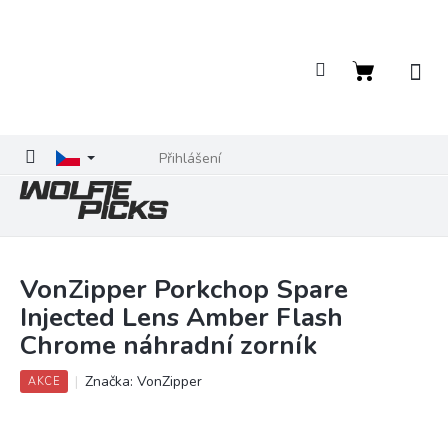
Přejít
na
obsah
Nákupní
košík
Přihlášení
VonZipper Porkchop Spare
Injected Lens Amber Flash
Chrome náhradní zorník
Značka:
VonZipper
AKCE