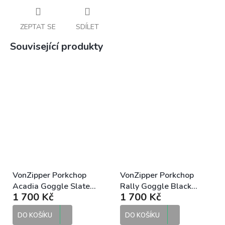
ZEPTAT SE
SDÍLET
Související produkty
VonZipper Porkchop
VonZipper Porkchop
Acadia Goggle Slate
Rally Goggle Black
1 700 Kč
1 700 Kč
Clear motokrosové brýle
Clear motokrosové brýle
DO KOŠÍKU
DO KOŠÍKU