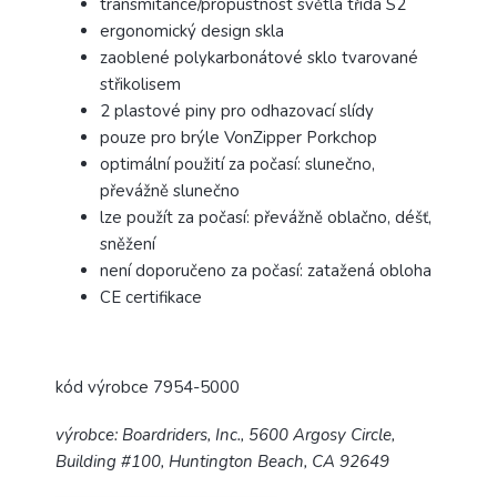
transmitance/propustnost světla třída S2
ergonomický design skla
zaoblené polykarbonátové sklo tvarované
střikolisem
2 plastové piny pro odhazovací slídy
pouze pro brýle VonZipper Porkchop
optimální použití za počasí: slunečno,
převážně slunečno
lze použít za počasí: převážně oblačno, déšť,
sněžení
není doporučeno za počasí: zatažená obloha
CE certifikace
kód výrobce 7954-5000
výrobce:
Boardriders, Inc., 5600 Argosy Circle,
Building #100, Huntington Beach, CA 92649