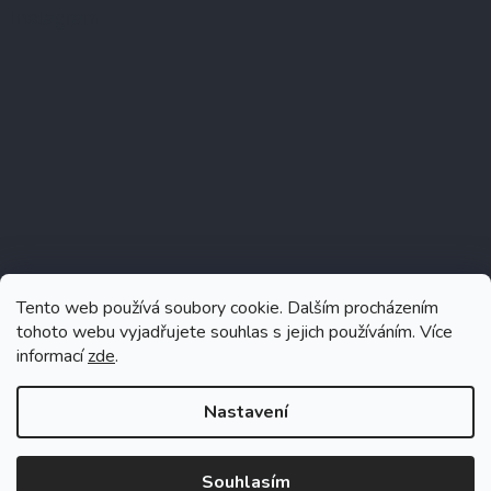
Instagram
Tento web používá soubory cookie. Dalším procházením
tohoto webu vyjadřujete souhlas s jejich používáním. Více
informací
zde
.
Sledovat na Instagramu
Nastavení
Souhlasím
Vytvořil Shoptet