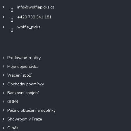
í
info
@
wolfiepicks.cz
+420 739 341 181
wolfie_picks
Info
Prodávané značky
Moje objednávka
Vrácení zboží
Obchodní podmínky
Bankovní spojení
GDPR
Péče o oblečení a doplňky
Showroom v Praze
O nás