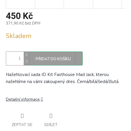
450 Kč
371,90 Kč bez DPH
Měrná
Skladem
cena:
PŘIDAT DO KOŠÍKU
Nažehlovací sada ID Kit Fasthouse Mad Jack, kterou
nažehlíme na vámi zakoupený dres.
Černá/bílá/šedá/žlutá.
Detailní informace
ZEPTAT SE
SDÍLET