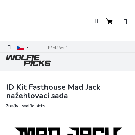
Přejít
na
obsah
Nákupní
košík
Přihlášení
ID Kit Fasthouse Mad Jack
nažehlovací sada
Značka:
Wolfie picks