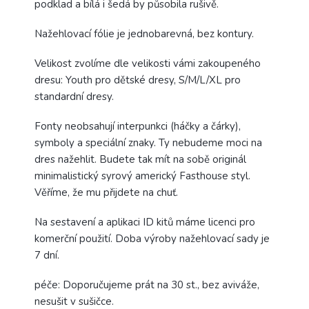
podklad a bílá i šedá by působila rušivě.
Nažehlovací fólie je jednobarevná, bez kontury.
Velikost zvolíme dle velikosti vámi zakoupeného
dresu: Youth pro dětské dresy, S/M/L/XL pro
standardní dresy.
Fonty neobsahují interpunkci (háčky a čárky),
symboly a speciální znaky. Ty nebudeme moci na
dres nažehlit. Budete tak mít na sobě originál
minimalistický syrový americký Fasthouse styl.
Věříme, že mu přijdete na chuť.
Na sestavení a aplikaci ID kitů máme licenci pro
komerční použití. Doba výroby nažehlovací sady je
7 dní.
péče: Doporučujeme prát na 30 st., bez aviváže,
nesušit v sušičce.