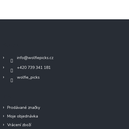
Z
á
p
a
Kontakt
t
í
info
@
wolfiepicks.cz
+420 739 341 181
wolfie_picks
Info
Prodávané značky
Moje objednávka
Vrácení zboží