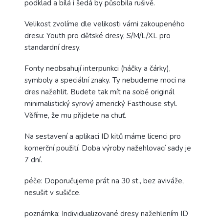
podklad a bílá i šedá by působila rušivě.
Velikost zvolíme dle velikosti vámi zakoupeného
dresu: Youth pro dětské dresy, S/M/L/XL pro
standardní dresy.
Fonty neobsahují interpunkci (háčky a čárky),
symboly a speciální znaky. Ty nebudeme moci na
dres nažehlit. Budete tak mít na sobě originál
minimalistický syrový americký Fasthouse styl.
Věříme, že mu přijdete na chuť.
Na sestavení a aplikaci ID kitů máme licenci pro
komerční použití. Doba výroby nažehlovací sady je
7 dní.
péče: Doporučujeme prát na 30 st., bez aviváže,
nesušit v sušičce.
poznámka: Individualizované dresy nažehlením ID