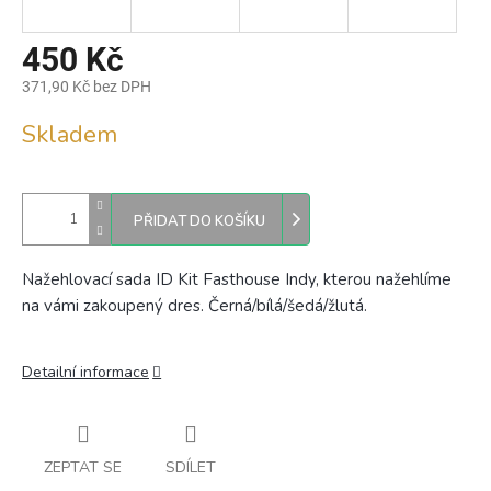
450 Kč
371,90 Kč bez DPH
Měrná
Skladem
cena:
PŘIDAT DO KOŠÍKU
Nažehlovací sada ID Kit Fasthouse Indy, kterou nažehlíme
na vámi zakoupený dres.
Černá/bílá/šedá/žlutá.
Detailní informace
ZEPTAT SE
SDÍLET