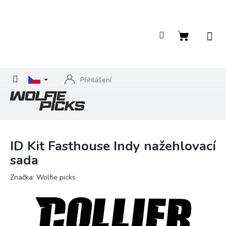
Přejít
na
obsah
Nákupní
košík
Přihlášení
ID Kit Fasthouse Indy nažehlovací
sada
Značka:
Wolfie picks