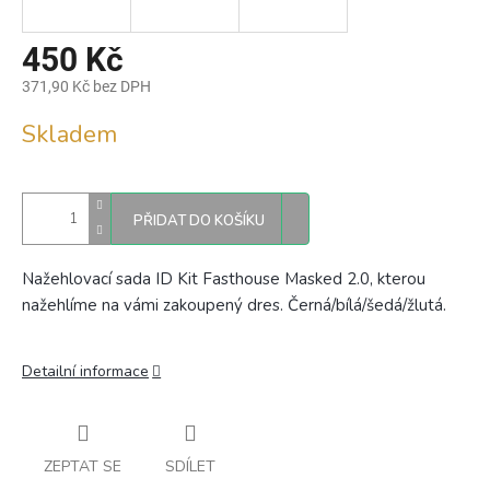
450 Kč
371,90 Kč bez DPH
Měrná
Skladem
cena:
PŘIDAT DO KOŠÍKU
Nažehlovací sada ID Kit Fasthouse Masked 2.0, kterou
nažehlíme na vámi zakoupený dres.
Černá/bílá/šedá/žlutá.
Detailní informace
ZEPTAT SE
SDÍLET