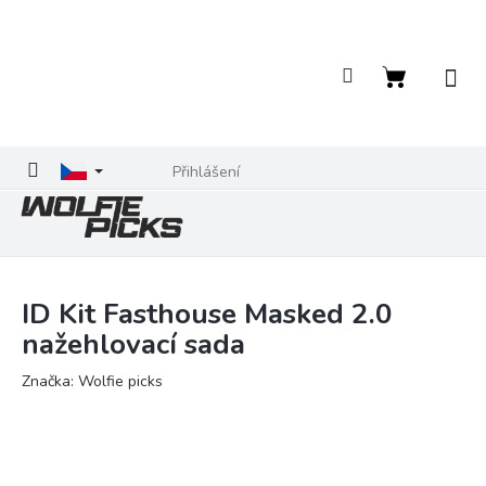
Přejít
na
obsah
Nákupní
košík
Přihlášení
ID Kit Fasthouse Masked 2.0
nažehlovací sada
Značka:
Wolfie picks