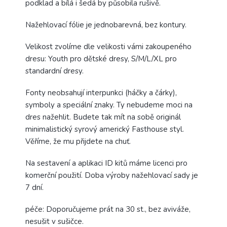
podklad a bílá i šedá by působila rušivě.
Nažehlovací fólie je jednobarevná, bez kontury.
Velikost zvolíme dle velikosti vámi zakoupeného
dresu: Youth pro dětské dresy, S/M/L/XL pro
standardní dresy.
Fonty neobsahují interpunkci (háčky a čárky),
symboly a speciální znaky. Ty nebudeme moci na
dres nažehlit. Budete tak mít na sobě originál
minimalistický syrový americký Fasthouse styl.
Věříme, že mu přijdete na chuť.
Na sestavení a aplikaci ID kitů máme licenci pro
komerční použití. Doba výroby nažehlovací sady je
7 dní.
péče: Doporučujeme prát na 30 st., bez aviváže,
nesušit v sušičce.