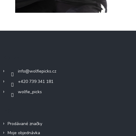
Z
á
p
a
Kontakt
t
í
info
@
wolfiepicks.cz
+420 739 341 181
wolfie_picks
Info
Prodávané značky
Moje objednávka