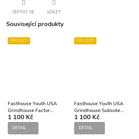
ZEPTAT SE
SDÍLET
Související produkty
PRO DĚTI
PRO DĚTI
Fasthouse Youth USA
Fasthouse Youth USA
Grindhouse Factor
Grindhouse Subside
1 100 Kč
1 100 Kč
Jersey White Black
Jersey Red dětský MX
dětský MX dres
dres
DETAIL
DETAIL