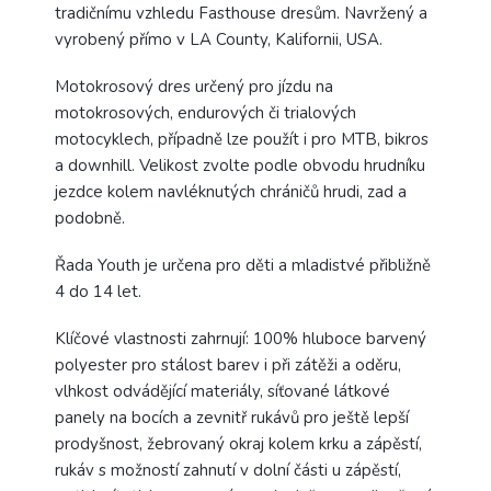
tradičnímu vzhledu Fasthouse dresům. Navržený a
vyrobený přímo v LA County, Kalifornii, USA.
Motokrosový dres určený pro jízdu na
motokrosových, endurových či trialových
motocyklech, případně lze použít i pro MTB, bikros
a downhill. Velikost zvolte podle obvodu hrudníku
jezdce kolem navléknutých chráničů hrudi, zad a
podobně.
Řada Youth je určena pro děti a mladistvé přibližně
4 do 14 let.
Klíčové vlastnosti zahrnují: 100% hluboce barvený
polyester pro stálost barev i při zátěži a oděru,
vlhkost odvádějící materiály, síťované látkové
panely na bocích a zevnitř rukávů pro ještě lepší
prodyšnost, žebrovaný okraj kolem krku a zápěstí,
rukáv s možností zahnutí v dolní části u zápěstí,