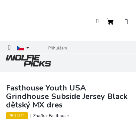
Přejít
na
obsah
Nákupní
košík
Přihlášení
Fasthouse Youth USA
Grindhouse Subside Jersey Black
dětský MX dres
Značka:
Fasthouse
PRO DĚTI