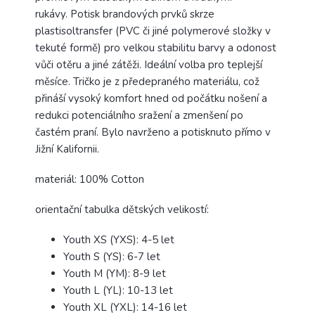
rukávy.
Potisk brandových prvků skrze
plastisoltransfer (PVC či jiné polymerové složky v
tekuté formě) pro velkou stabilitu barvy a odonost
vůči otěru a jiné zátěži. Ideální volba pro teplejší
měsíce.
Tričko je z předepraného materiálu, což
přináší vysoký komfort hned od počátku nošení a
redukci potenciálního sražení a zmenšení po
častém praní. B
ylo navrženo a potisknuto přímo v
Jižní Kalifornii.
materiál: 100% Cotton
orientační tabulka dětských velikostí:
Youth XS (YXS): 4-5 let
Youth S (YS): 6-7 let
Youth M (YM): 8-9 let
Youth L (YL): 10-13 let
Youth XL (YXL): 14-16 let