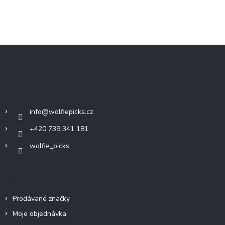
Z
á
p
a
Kontakt
t
í
info
@
wolfiepicks.cz
+420 739 341 181
wolfie_picks
Info
Prodávané značky
Moje objednávka