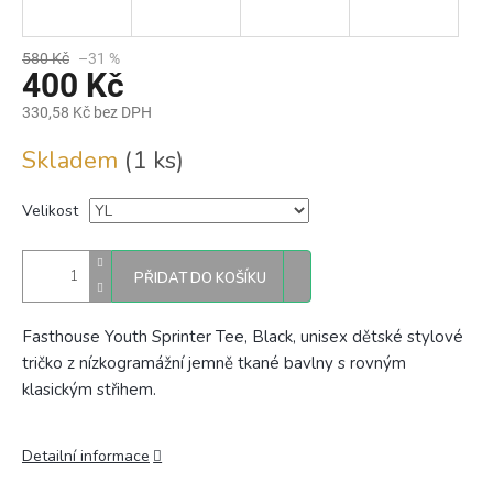
580 Kč
–31 %
400 Kč
330,58 Kč bez DPH
Měrná
Skladem
(1 ks)
cena:
Velikost
PŘIDAT DO KOŠÍKU
Fasthouse Youth Sprinter Tee, Black, unisex dětské stylové
tričko
z nízkogramážní jemně tkané bavlny s rovným
klasickým střihem.
Detailní informace