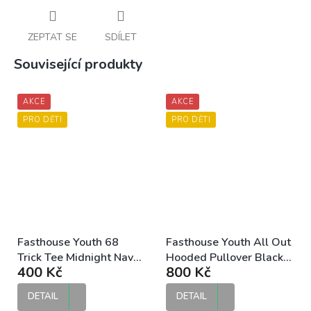
ZEPTAT SE
SDÍLET
Související produkty
AKCE
AKCE
PRO DĚTI
PRO DĚTI
Fasthouse Youth 68
Fasthouse Youth All Out
Trick Tee Midnight Navy
Hooded Pullover Black
400 Kč
800 Kč
dětské tričko
dětská mikina
DETAIL
DETAIL