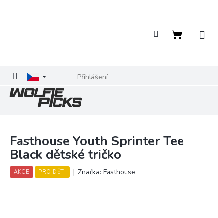
Přejít
na
obsah
Nákupní
košík
Přihlášení
Fasthouse Youth Sprinter Tee
Black dětské tričko
Značka:
Fasthouse
AKCE
PRO DĚTI