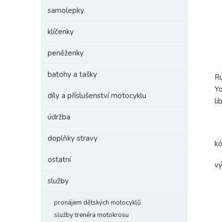
samolepky
klíčenky
peněženky
batohy a tašky
Ru
Yo
díly a příslušenství motocyklu
li
údržba
doplňky stravy
k
ostatní
vý
služby
pronájem dětských motocyklů
služby trenéra motokrosu