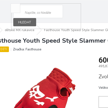
HLEDAT
dětské MX rukavice
Fasthouse Youth Speed Style Slammer Gl
sthouse Youth Speed Style Slammer 
Značka:
Fasthouse
 DĚTI
60
495,8
Měrná
Zvo
cena:
Veliko