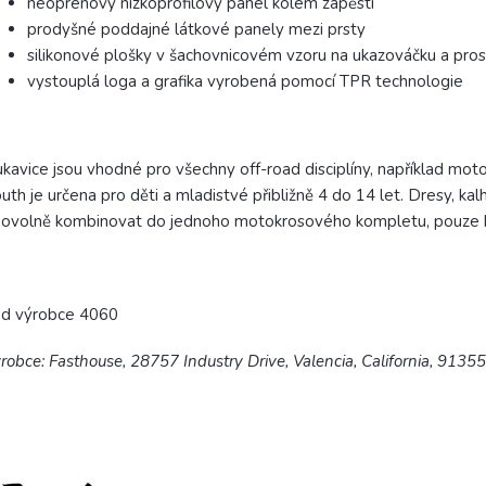
neoprenový nízkoprofilový panel kolem zápěstí
prodyšné poddajné látkové panely mezi prsty
silikonové plošky v šachovnicovém vzoru na ukazováčku a prost
vystouplá loga a grafika vyrobená pomocí TPR technologie
kavice jsou vhodné pro všechny off-road disciplíny, například moto
uth je určena pro děti a mladistvé přibližně 4 do 14 let. Dresy, ka
bovolně kombinovat do jednoho motokrosového kompletu, pouze b
ód výrobce 4060
robce: Fasthouse, 28757 Industry Drive, Valencia, California, 9135