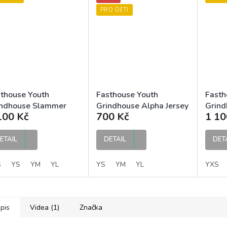
PRO DĚTI
thouse Youth
Fasthouse Youth
Fasth
indhouse Slammer
Grindhouse Alpha Jersey
Grind
100 Kč
700 Kč
1 10
sey Red Black dětský
Red Black dětský MX
Jerse
 dres
dres
dětsk
ETAIL
DETAIL
DET
S
YS
YM
YL
YS
YM
YL
YXS
pis
Videa (1)
Značka