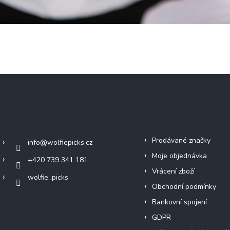
Kontakt
Info
Prodávané značky
info
@
wolfiepicks.cz
Moje objednávka
+420 739 341 181
Vrácení zboží
wolfie_picks
Obchodní podmínky
Bankovní spojení
GDPR