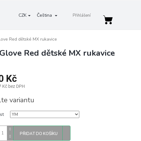
CZK
Čeština
Přihlášení
Nákupní
košík
ove Red dětské MX rukavice
Glove Red dětské MX rukavice
0 Kč
7 Kč bez DPH
lte variantu
st
PŘIDAT DO KOŠÍKU