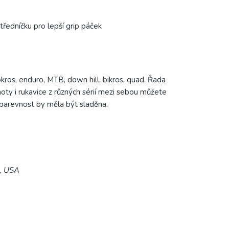
ředníčku pro lepší grip páček
kros, enduro, MTB, down hill, bikros, quad.
Řada
lhoty i rukavice z různých sérií mezi sebou můžete
arevnost by měla být sladěna.
5, USA