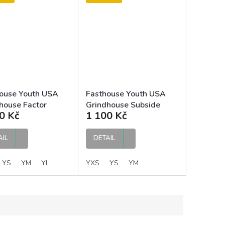
ouse Youth USA
Fasthouse Youth USA
house Factor
Grindhouse Subside
0 Kč
1 100 Kč
y White Black
Jersey Red dětský MX
ý MX dres
dres
AIL
DETAIL
YS
YM
YL
YXS
YS
YM