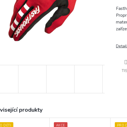
Fasth
Propr
mater
zaříze
Detail
TI
visející produkty
O DĚTI
AKCE
PRO D