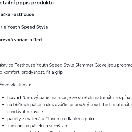
etailní popis produktu
načka Fasthouse
érie Youth Speed Style
arevná varianta Red
kavice Fasthouse Youth Speed Style Slammer Glove jsou propraco
o komfort, prodyšnost, fit a grip.
íčové vlastnosti:
hlavní hřbetový panel na ruce je ze stretch matreriálu, rozpína
na bříškách palce a ukazováčku je použitý touch tech materiál,
sundávat rukavice
panely z materiálu Clarino na dlaních a palci
zapínání na pásek na suchý zip