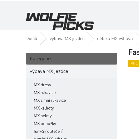
Přejít
na
obsah
Domů
výbava MX jezdce
dětská MX výbava
Fa
P
Přeskočit
o
Kategorie
kategorie
s
PRO
t
výbava MX jezdce
r
a
MX dresy
n
MX rukavice
n
MX zimní rukavice
í
MX kalhoty
p
MX helmy
a
MX ponožky
n
funkční oblečení
e