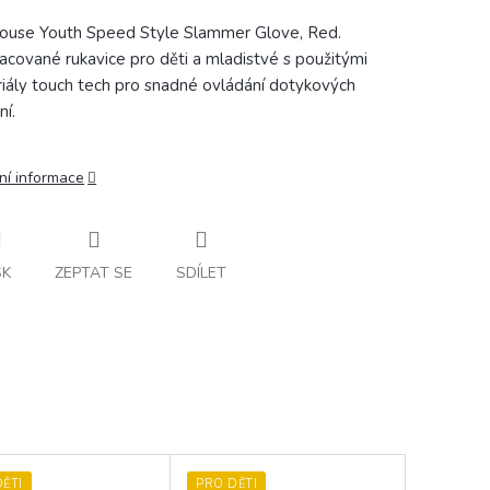
ouse Youth Speed Style Slammer Glove, Red.
acované rukavice pro děti a mladistvé
s použitými
iály touch tech pro snadné ovládání dotykových
ní.
ní informace
SK
ZEPTAT SE
SDÍLET
ĚTI
PRO DĚTI