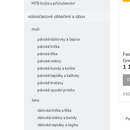
MTB brýle a příslušenství
volnočasové oblečení a obuv
muži
pánské kšiltovky a čepice
pánská trička
Fas
pánská tílka
Gr
pánské mikiny
1 
Jer
pánské bundy a košile
MX
pánské tepláky a kalhoty
D
pánské kraťasy
pánské spodní prádlo
YX
ženy
dámská trička a tílka
dámské mikiny a bundy
Po
dámské tepláky a legíny