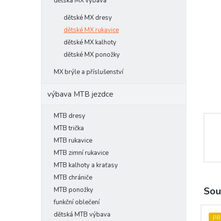
l
dětská MX výbava
dětské MX dresy
dětské MX rukavice
dětské MX kalhoty
dětské MX ponožky
MX brýle a příslušenství
výbava MTB jezdce
MTB dresy
MTB trička
MTB rukavice
MTB zimní rukavice
MTB kalhoty a kraťasy
MTB chrániče
Sou
MTB ponožky
funkční oblečení
dětská MTB výbava
PR