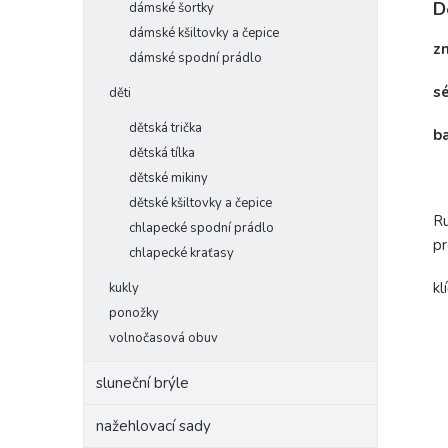
D
dámské šortky
dámské kšiltovky a čepice
z
dámské spodní prádlo
s
děti
dětská trička
b
dětská tílka
dětské mikiny
dětské kšiltovky a čepice
Ru
chlapecké spodní prádlo
pr
chlapecké kraťasy
kl
kukly
ponožky
volnočasová obuv
sluneční brýle
nažehlovací sady