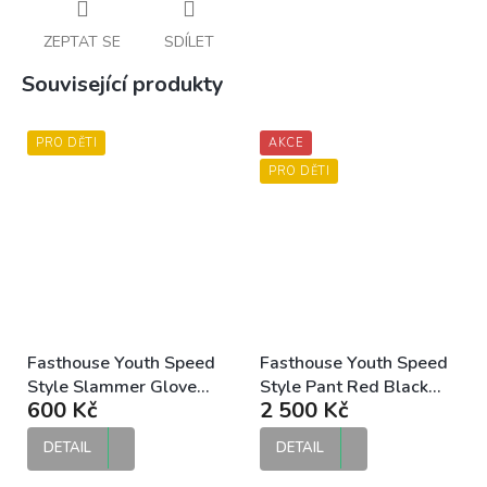
ZEPTAT SE
SDÍLET
Související produkty
PRO DĚTI
AKCE
PRO DĚTI
Fasthouse Youth Speed
Fasthouse Youth Speed
Style Slammer Glove
Style Pant Red Black
600 Kč
2 500 Kč
Red dětské MX rukavice
dětské MX kalhoty
DETAIL
DETAIL