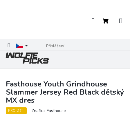
Přejít
na
obsah
Nákupní
košík
Přihlášení
Fasthouse Youth Grindhouse
Slammer Jersey Red Black dětský
MX dres
Značka:
Fasthouse
PRO DĚTI