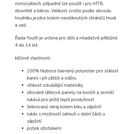
motocyklech, případně lze použít i pro MTB,
downhill a bikros. Velikost zvolte podle obvodu
hrudníku jezdce kolem navléknutých chráničů hrudi
a zad.
Řada Youth je určena pro děti a mladistvé přibližně
4 do 14 let.
klíčové vlastnosti:
100% hluboce barvený polyester pro stálost
barev i při zátěži a oděru
vlhkost odvádějící materiály
síťované látkové panely na bocích a zevnitř
rukávů pro ještě lepší prodyšnost
žebrovaný okraj kolem krku a zápěstí
rukáv s možností zahnutí v dolní části u
zápěstí
potisk sítotiskem