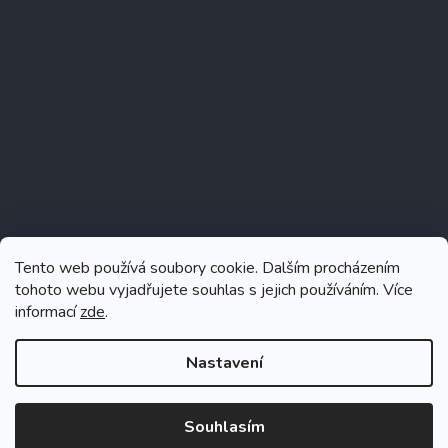
Instagram
Tento web používá soubory cookie. Dalším procházením
tohoto webu vyjadřujete souhlas s jejich používáním. Více
informací
zde
.
Sledovat na Instagramu
Nastavení
Souhlasím
Vytvořil Shoptet