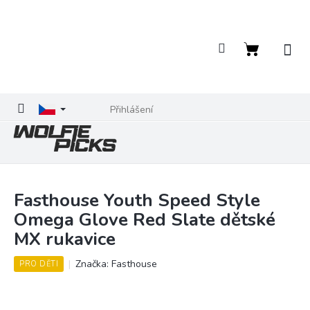
Přejít
na
obsah
Nákupní
košík
Přihlášení
Fasthouse Youth Speed Style
Omega Glove Red Slate dětské
MX rukavice
Značka:
Fasthouse
PRO DĚTI