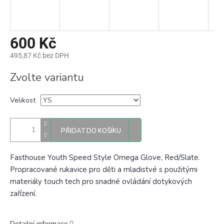
600 Kč
495,87 Kč bez DPH
Měrná
Zvolte variantu
cena:
Velikost
PŘIDAT DO KOŠÍKU
Fasthouse Youth Speed Style Omega Glove, Red/Slate.
Propracované rukavice pro děti a mladistvé
s použitými
materiály touch tech pro snadné ovládání dotykových
zařízení.
Detailní informace