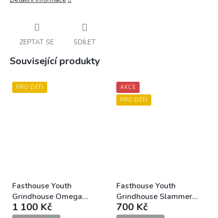
ZEPTAT SE
SDÍLET
Související produkty
PRO DĚTI
AKCE
PRO DĚTI
Fasthouse Youth
Fasthouse Youth
Grindhouse Omega
Grindhouse Slammer
1 100 Kč
700 Kč
Jersey Red White Blue
Jersey Blue Black dětský