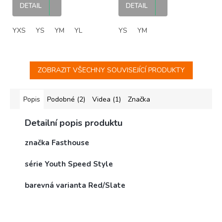
dětský MX dres
MX dres
DETAIL
DETAIL
YXS
YS
YM
YL
YS
YM
ZOBRAZIT VŠECHNY SOUVISEJÍCÍ PRODUKTY
Popis
Podobné (2)
Videa (1)
Značka
Detailní popis produktu
značka Fasthouse
série Youth Speed Style
barevná varianta Red/Slate