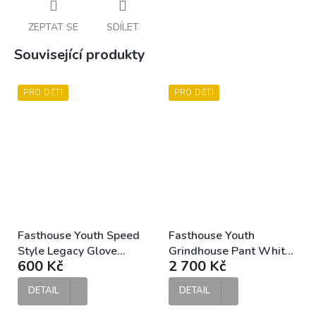
ZEPTAT SE
SDÍLET
Související produkty
PRO DĚTI
PRO DĚTI
Fasthouse Youth Speed
Fasthouse Youth
Style Legacy Glove
Grindhouse Pant White
600 Kč
2 700 Kč
White Black dětské MX
Black dětské MX kalhoty
rukavice
DETAIL
DETAIL