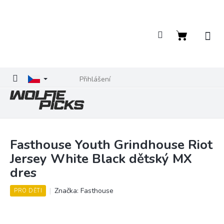
Přejít
na
obsah
Nákupní
košík
Přihlášení
Fasthouse Youth Grindhouse Riot
Jersey White Black dětský MX
dres
Značka:
Fasthouse
PRO DĚTI