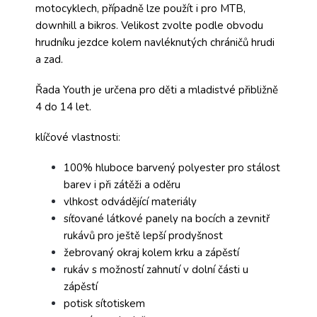
motocyklech, případně lze použít i pro MTB,
downhill a bikros. Velikost zvolte podle obvodu
hrudníku jezdce kolem navléknutých chráničů hrudi
a zad.
Řada Youth je určena pro děti a mladistvé přibližně
4 do 14 let.
klíčové vlastnosti:
100% hluboce barvený polyester pro stálost
barev i při zátěži a oděru
vlhkost odvádějící materiály
síťované látkové panely na bocích a zevnitř
rukávů pro ještě lepší prodyšnost
žebrovaný okraj kolem krku a zápěstí
rukáv s možností zahnutí v dolní části u
zápěstí
potisk sítotiskem