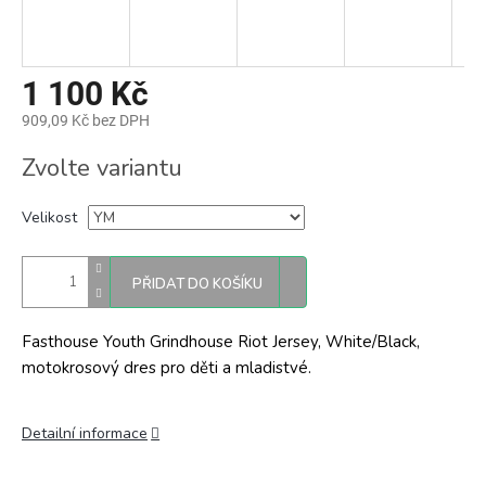
1 100 Kč
909,09 Kč bez DPH
Měrná
Zvolte variantu
cena:
Velikost
PŘIDAT DO KOŠÍKU
Fasthouse Youth Grindhouse Riot Jersey, White/Black,
motokrosový dres pro děti a mladistvé.
Detailní informace