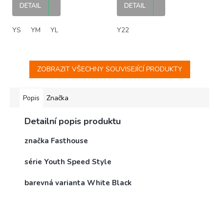
rukavice
DETAIL
DETAIL
YS
YM
YL
Y22
ZOBRAZIT VŠECHNY SOUVISEJÍCÍ PRODUKTY
Popis
Značka
Detailní popis produktu
značka Fasthouse
série Youth Speed Style
barevná varianta White Black