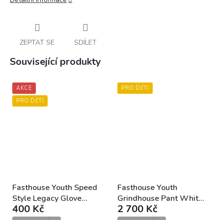
ZEPTAT SE
SDÍLET
Související produkty
AKCE
PRO DĚTI
PRO DĚTI
Fasthouse Youth Speed
Fasthouse Youth
Style Legacy Glove
Grindhouse Pant White
400 Kč
2 700 Kč
Black Gray dětské MX
Black dětské MX kalhoty