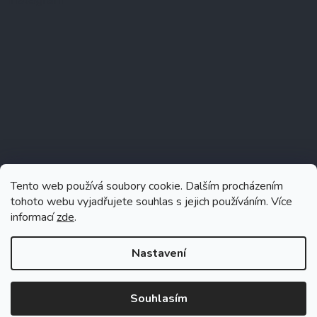
Tento web používá soubory cookie. Dalším procházením
tohoto webu vyjadřujete souhlas s jejich používáním. Více
informací
zde
.
Sledovat na Instagramu
Nastavení
Souhlasím
Vytvořil Shoptet