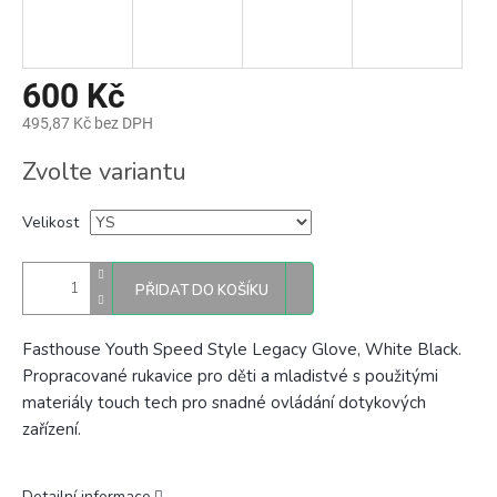
600 Kč
495,87 Kč bez DPH
Měrná
Zvolte variantu
cena:
Velikost
PŘIDAT DO KOŠÍKU
Fasthouse Youth Speed Style Legacy Glove, White Black.
Propracované rukavice pro děti a mladistvé
s použitými
materiály touch tech pro snadné ovládání dotykových
zařízení.
Detailní informace