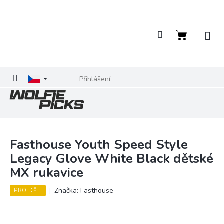
Přejít
na
obsah
Nákupní
košík
Přihlášení
Fasthouse Youth Speed Style
Legacy Glove White Black dětské
MX rukavice
Značka:
Fasthouse
PRO DĚTI