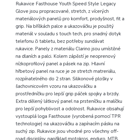
Rukavice Fasthouse Youth Speed Style Legacy
Glove jsou propracované, stretch, z vícerých
materiálových panelů pro komfort, prodyšnost, fit a
grip. Na bříškách palce a ukazováčku je použitý
materiál v souladu s touch tech, pro snadný dotyk
telefonu či tabletu, bez potřeby sundávat
rukavice. Panely z materiálu Clarino jsou umístěné
na dlaních a palci. Kolem zápěstí je neoprenový
nízkoprofilový panel a pásek na zip. Hlavní
hřbetový panel na ruce je ze stretch matreriálu,
rozpínatelného do 2 stran. Silikonové plošky v
šachovnicovém vzoru na ukazováčku a
prostředníčku pro lepší grip páček spojky a brzdy.
Extra dělený látkový panel na prsteníčku a malíčku
pro lepší pohyblivost a odolnost. Rukavice obsahují
vystouplá loga Fasthouse (vyrobená pomocí TPR
technologie) na ukazováčku a zapínacím pásku na
suchý zip. Rukavice jsou vhodné pro všechny off-
road disciplíny, například motokros, enduro, MTB,