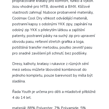
propracované kraťasy pro komfort, funkci a výkon.
Jsou vhodné pro MTB, downhill a BMX. Klíčové
vlastnosti zahrnují: hluboce probarvené materiály,
Coolmax Cool Dry vlhkost odvádějící materiál,
postranní kapsy s odolnými YKK zipy, zapínání na
odolný zip YKK s překrytím látkou a zajištění
patenty, postranní pásky na suchý zip pro upravení
obvodu pasu, reflexní stretch grafika a loga,
potištěná transfer metodou, poutko zevnitř pasu
pro snadné zavěšení při schnutí, bez podšívky.
Dresy, kalhoty, kraťasy i rukavice z různých sérií
mezi sebou můžete libovolně kombinovat do
jednoho kompletu, pouze barevnost by měla být
sladěna.
Řada Youth je určena pro děti a mladistvé přibližně
4 do 14 let.
materiál: 88% Polyester, 7% Polyamide, 5%