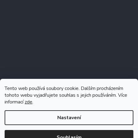
Instagram
Tento web používá soubory cookie. Dalším procházením
tohoto webu vyjadřujete souhlas s jejich používáním. Více
informací
zde
.
Sledovat na Instagramu
Nastavení
Souhlasím