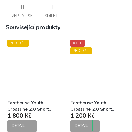
ZEPTAT SE
SDÍLET
Související produkty
PRO DĚTI
AKCE
PRO DĚTI
Fasthouse Youth
Fasthouse Youth
Crossline 2.0 Short
Crossline 2.0 Short
1 800 Kč
1 200 Kč
Black dětské MTB
Camo dětské MTB
kraťasy
kraťasy
DETAIL
DETAIL