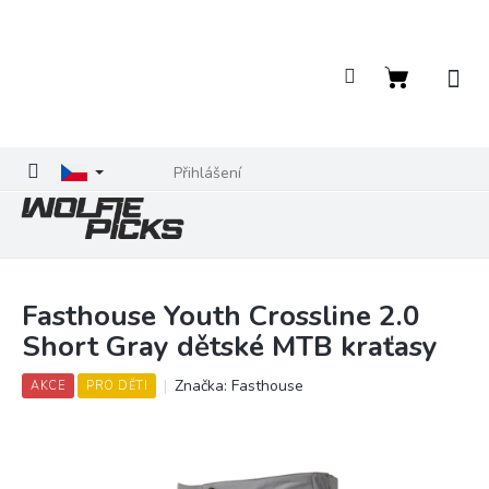
Přejít
na
obsah
Nákupní
košík
Přihlášení
Fasthouse Youth Crossline 2.0
Short Gray dětské MTB kraťasy
Značka:
Fasthouse
AKCE
PRO DĚTI