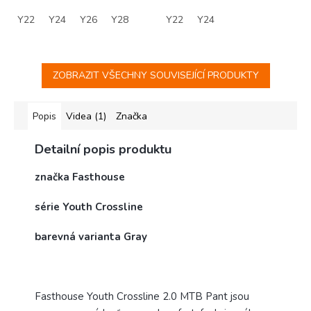
Y22
Y24
Y26
Y28
Y22
Y24
ZOBRAZIT VŠECHNY SOUVISEJÍCÍ PRODUKTY
Popis
Videa (1)
Značka
Detailní popis produktu
značka Fasthouse
série Youth Crossline
barevná varianta Gray
Fasthouse Youth Crossline 2.0 MTB Pant jsou