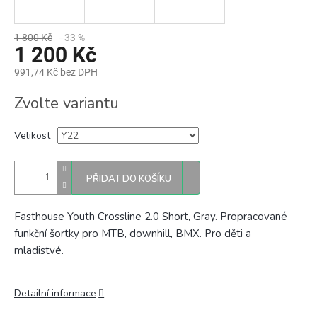
1 800 Kč
–33 %
1 200 Kč
991,74 Kč bez DPH
Měrná
Zvolte variantu
cena:
Velikost
PŘIDAT DO KOŠÍKU
Fasthouse Youth Crossline 2.0 Short, Gray. Propracované
funkční šortky pro MTB, downhill, BMX. Pro děti a
mladistvé.
Detailní informace