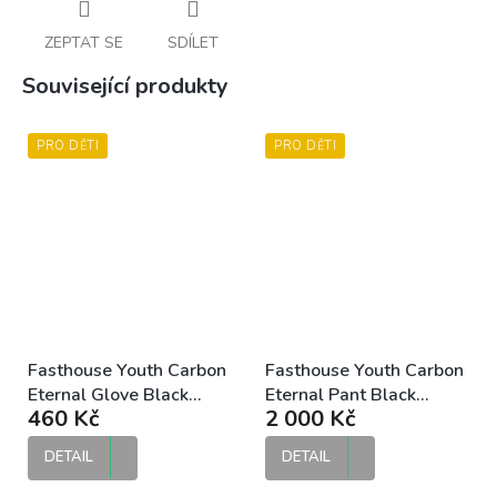
ZEPTAT SE
SDÍLET
Související produkty
PRO DĚTI
PRO DĚTI
Fasthouse Youth Carbon
Fasthouse Youth Carbon
Eternal Glove Black
Eternal Pant Black
460 Kč
2 000 Kč
dětské MX rukavice
dětské MX kalhoty
DETAIL
DETAIL