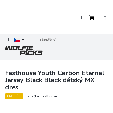
Přejít
na
obsah
Nákupní
košík
Přihlášení
Fasthouse Youth Carbon Eternal
Jersey Black Black dětský MX
dres
Značka:
Fasthouse
PRO DĚTI