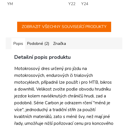
YM
Y22
Y24
ZOBRAZIT VŠECHNY SOUVISEJÍCÍ PRODUKTY
Popis
Podobné (2)
Značka
Detailní popis produktu
Motokrosový dres určený pro jízdu na
motokrosových, endurových či trialových
motocyklech, případně lze použít i pro MTB, bikros
a downhill. Velikost zvolte podle obvodu hrudníku
jezdce kolem navléknutých chráničů hrudi, zad a
podobně.
Série Carbon je odrazem rčení "méně je
více", jednoduchý a tradiční střih za použití
kvalitních materiálů, zato s méně švy, než mají jiné
řady, umožňuje nižší pořizovací cenu pro koncového