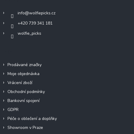
t
í
info
@
wolfiepicks.cz
+420 739 341 181
wolfie_picks
Info
Prodávané značky
Moje objednávka
Vrácení zboží
Obchodní podmínky
Bankovní spojení
GDPR
Péče o oblečení a doplňky
Showroom v Praze