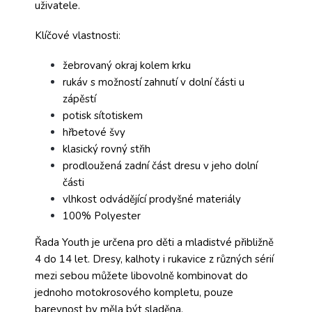
uživatele.
Klíčové vlastnosti:
žebrovaný okraj kolem krku
rukáv s možností zahnutí v dolní části u
zápěstí
potisk sítotiskem
hřbetové švy
klasický rovný střih
prodloužená zadní část dresu v jeho dolní
části
vlhkost odvádějící prodyšné materiály
100% Polyester
Řada Youth je určena pro děti a mladistvé přibližně
4 do 14 let. Dresy, kalhoty i rukavice z různých sérií
mezi sebou můžete libovolně kombinovat do
jednoho motokrosového kompletu, pouze
barevnost by měla být sladěna.