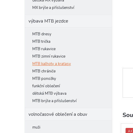
l
dětská MX výbava
MX brýle a příslušenství
výbava MTB jezdce
MTB dresy
MTB trička
MTB rukavice
MTB zimní rukavice
MTB kalhoty a kraťasy
MTB chrániče
MTB ponožky
funkční oblečení
dětská MTB výbava
MTB brýle a příslušenství
Sou
volnočasové oblečení a obuv
muži
AK