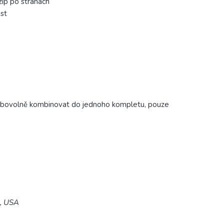
zip po stranách
ost
e libovolně kombinovat do jednoho kompletu, pouze
5, USA