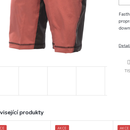
Fasth
propr
downhi
Detail
TI
visející produkty
CE
AKCE
AKCE