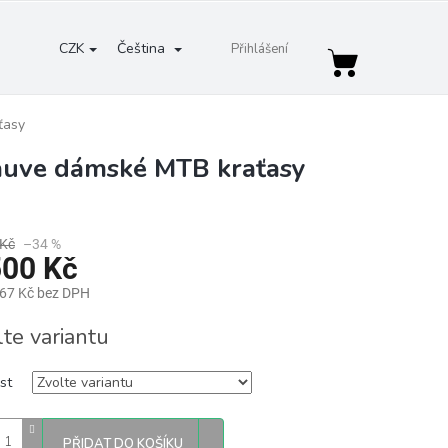
CZK
Čeština
Přihlášení
Nákupní
košík
ťasy
auve dámské MTB kraťasy
 Kč
–34 %
500 Kč
,67 Kč bez DPH
lte variantu
st
PŘIDAT DO KOŠÍKU