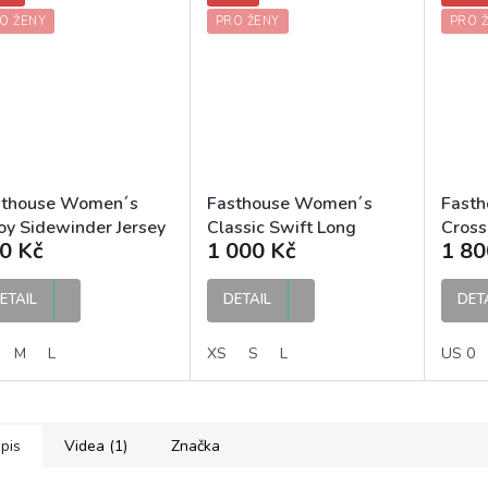
O ŽENY
PRO ŽENY
PRO 
sthouse Women´s
Fasthouse Women´s
Fast
oy Sidewinder Jersey
Classic Swift Long
Cross
0 Kč
1 000 Kč
1 80
uve Black dámský
Sleeve Jersey Cream
dámsk
B dres
dámský MTB dres
ETAIL
DETAIL
DET
M
L
XS
S
L
US 0
pis
Videa (1)
Značka