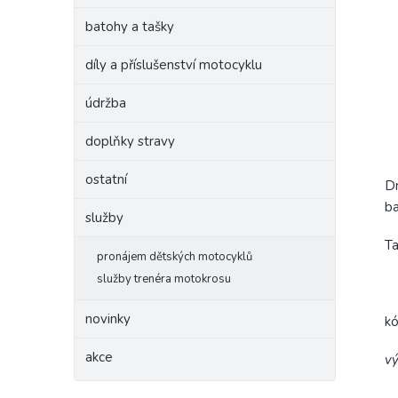
batohy a tašky
díly a příslušenství motocyklu
údržba
doplňky stravy
ostatní
Dr
ba
služby
Ta
pronájem dětských motocyklů
služby trenéra motokrosu
novinky
k
akce
vý