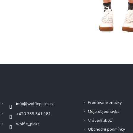
Kontakt
Info
Prodávané značky
info
@
wolfiepicks.cz
Moje objednávka
+420 739 341 181
Vrácení zboží
wolfie_picks
Obchodní podmínky