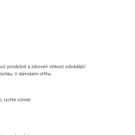
cí, prodyšné a zároveň vlhkost odvádějící
listiku.
V dámském střihu.
, rychle schne)