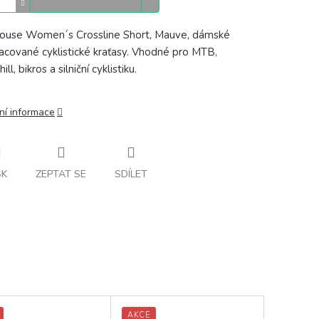
ouse Women´s Crossline Short, Mauve, dámské
acované cyklistické kraťasy. Vhodné pro MTB,
ll, bikros a silniční cyklistiku.
ní informace
SK
ZEPTAT SE
SDÍLET
AKCE