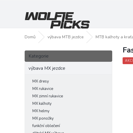
Přejít
na
obsah
Domů
výbava MTB jezdce
MTB kalhoty a krať
Fa
P
Přeskočit
o
Kategorie
kategorie
s
AKC
t
výbava MX jezdce
r
a
MX dresy
n
MX rukavice
n
MX zimní rukavice
í
MX kalhoty
p
MX helmy
a
MX ponožky
n
funkční oblečení
e