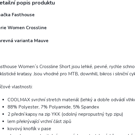
etailní popis produktu
načka Fasthouse
érie Women Crossline
arevná varianta Mauve
sthouse Women´s Crossline Short jsou lehké, pevné, rychle schnou
klistické kraťasy. Jsou vhodné pro MTB, downhill, bikros i silniční cyk
íčové vlastnosti:
COOLMAX svrchní stretch materiál (lehký a dobře odvádí vlhko
88% Polyester, 7% Polyamide, 5% Spandex
2 přední kapsy na zip YKK (odolný nepropustný typ zipu)
lem překrývající vrchní část zipů
kovový knoflík v pase