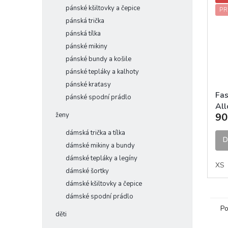
pánské kšiltovky a čepice
PR
pánská trička
pánská tílka
pánské mikiny
pánské bundy a košile
pánské tepláky a kalhoty
pánské kraťasy
Fa
pánské spodní prádlo
All
ženy
90
Ma
MT
dámská trička a tílka
D
dámské mikiny a bundy
dámské tepláky a legíny
XS
dámské šortky
dámské kšiltovky a čepice
dámské spodní prádlo
Po
děti