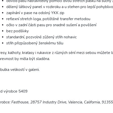
obvod pasu nastavitelný pomocí dvou stretch pásků na suchý 
dělený látkový panel v rozkroku a u stehen pro lepší pohybliv
zapínání v pase na odolný YKK zip
reflexní stretch loga, potištěné transfer metodou
očko v zadní části pasu pro snadné sušení a pověšení
bez podšívky
standardní, pozvolně zůžený střih nohavic
střih přizpůsobený ženskému tělu
esy, kalhoty, kraťasy i rukavice z různých sérií mezi sebou můžet
revnost by měla být sladěna.
bulka velikostí v galerii.
ód výrobce 5409
robce: Fasthouse, 28757 Industry Drive, Valencia, California, 9135