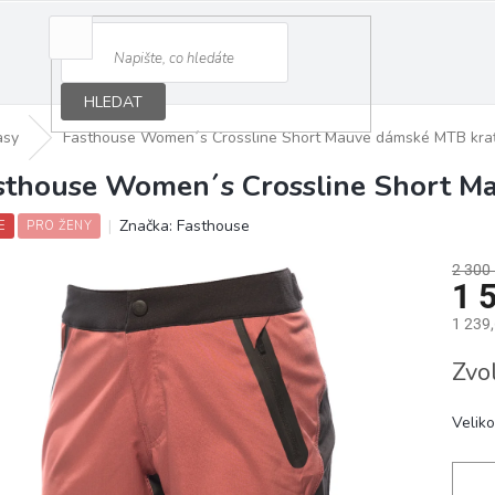
HLEDAT
asy
Fasthouse Women´s Crossline Short Mauve dámské MTB kra
sthouse Women´s Crossline Short M
Značka:
Fasthouse
E
PRO ŽENY
2 300
1 
1 239
Měrná
Zvo
cena:
Veliko