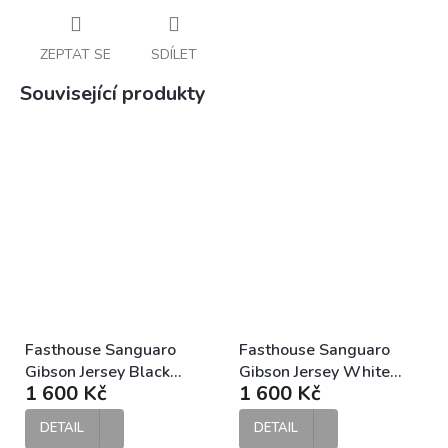
ZEPTAT SE
SDÍLET
Související produkty
Fasthouse Sanguaro
Fasthouse Sanguaro
Gibson Jersey Black
Gibson Jersey White
1 600 Kč
1 600 Kč
Charcoal MX dres
Black MX dres
DETAIL
DETAIL