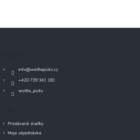
Z
á
p
a
Kontakt
t
í
info
@
wolfiepicks.cz
+420 739 341 181
wolfie_picks
Info
Prodávané značky
Moje objednávka