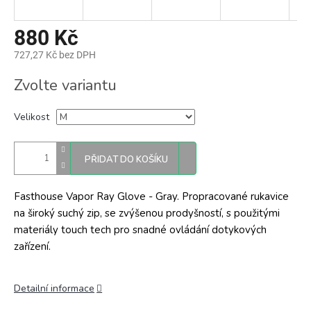
880 Kč
727,27 Kč bez DPH
Měrná
Zvolte variantu
cena:
Velikost
PŘIDAT DO KOŠÍKU
Fasthouse Vapor Ray Glove - Gray. Propracované rukavice
na široký suchý zip, se zvýšenou prodyšností, s použitými
materiály touch tech pro snadné ovládání dotykových
zařízení.
Detailní informace