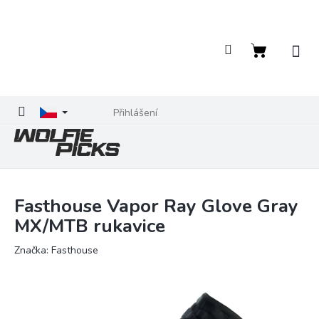
Přejít
na
obsah
Nákupní
košík
Přihlášení
Fasthouse Vapor Ray Glove Gray
MX/MTB rukavice
Značka:
Fasthouse