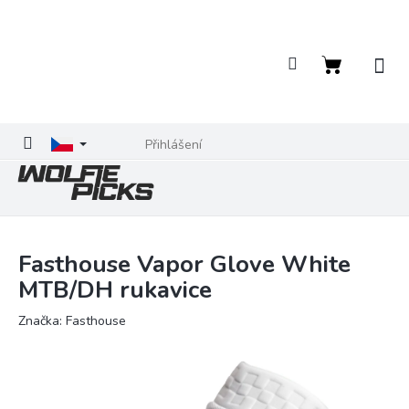
Přejít
na
obsah
Nákupní
košík
Přihlášení
Fasthouse Vapor Glove White
MTB/DH rukavice
Značka:
Fasthouse