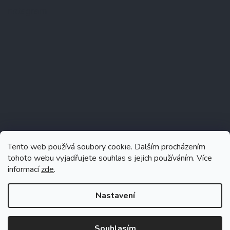
Instagram
Tento web používá soubory cookie. Dalším procházením
tohoto webu vyjadřujete souhlas s jejich používáním. Více
informací
zde
.
Sledovat na Instagramu
Nastavení
Souhlasím