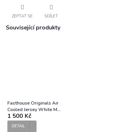
ZEPTAT SE
SDÍLET
Související produkty
Fasthouse Originals Air
Cooled Jersey White MX
1 500 Kč
dres
DETAIL