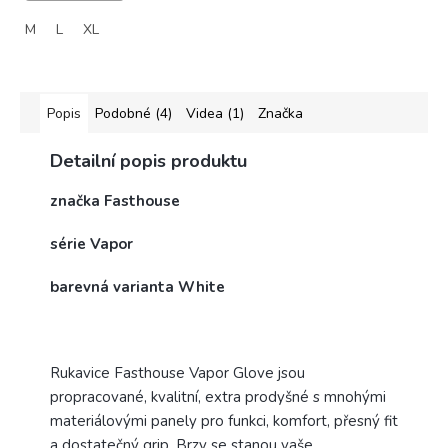
M
L
XL
Popis
Podobné (4)
Videa (1)
Značka
Detailní popis produktu
značka Fasthouse
série Vapor
barevná varianta White
Rukavice Fasthouse Vapor Glove jsou
propracované, kvalitní, extra prodyšné s mnohými
materiálovými panely pro funkci, komfort, přesný fit
a dostatečný grip. Brzy se stanou vaše