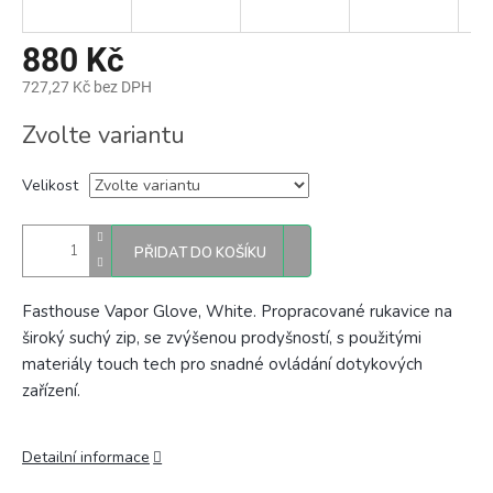
880 Kč
727,27 Kč bez DPH
Měrná
Zvolte variantu
cena:
Velikost
PŘIDAT DO KOŠÍKU
Fasthouse Vapor Glove, White. Propracované rukavice na
široký suchý zip, se zvýšenou prodyšností, s použitými
materiály touch tech pro snadné ovládání dotykových
zařízení.
Detailní informace