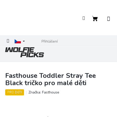
Přejít
na
obsah
Nákupní
košík
Přihlášení
Fasthouse Toddler Stray Tee
Black tričko pro malé děti
Značka:
Fasthouse
PRO DĚTI