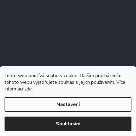
Tento web používá soubory cookie. Dalším procházením
tohoto webu vyjadřujete souhlas s jejich používáním. Více
informací
zde
.
Sledovat na Instagramu
Nastavení
Souhlasím
Vytvořil Shoptet