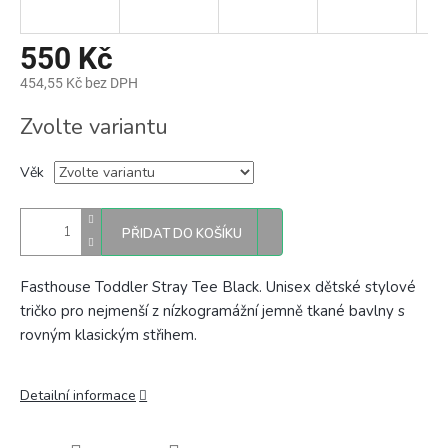
550 Kč
454,55 Kč bez DPH
Měrná
Zvolte variantu
cena:
Věk
PŘIDAT DO KOŠÍKU
Fasthouse Toddler Stray Tee Black. Unisex dětské stylové
tričko pro nejmenší
z nízkogramážní jemně tkané bavlny s
rovným klasickým střihem.
Detailní informace