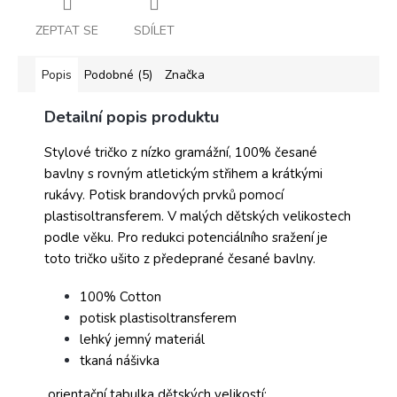
ZEPTAT SE
SDÍLET
Popis
Podobné (5)
Značka
Detailní popis produktu
Stylové tričko z nízko gramážní, 100% česané
bavlny s rovným atletickým střihem a krátkými
rukávy. Potisk brandových prvků pomocí
plastisoltransferem. V malých dětských velikostech
podle věku. Pro redukci potenciálního sražení je
toto tričko ušito z předeprané česané bavlny.
100% Cotton
potisk plastisoltransferem
lehký jemný materiál
tkaná nášivka
orientační tabulka dětských velikostí: