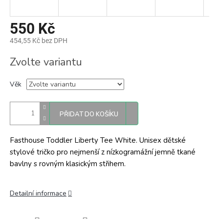
550 Kč
454,55 Kč bez DPH
Měrná
Zvolte variantu
cena:
Věk
PŘIDAT DO KOŠÍKU
Fasthouse Toddler Liberty Tee White. Unisex dětské
stylové tričko pro nejmenší z nízkogramážní jemně tkané
bavlny s rovným klasickým střihem.
Detailní informace