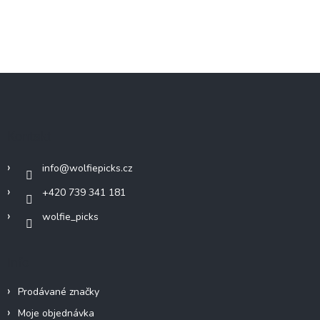
Z
á
p
a
Kontakt
t
í
info
@
wolfiepicks.cz
+420 739 341 181
wolfie_picks
Info
Prodávané značky
Moje objednávka