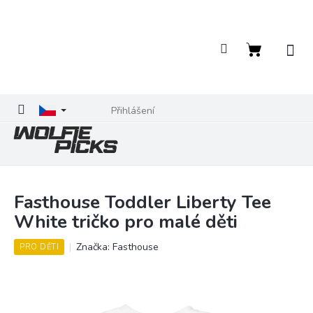
Přejít
na
obsah
Nákupní
košík
Přihlášení
Fasthouse Toddler Liberty Tee
White tričko pro malé děti
Značka:
Fasthouse
PRO DĚTI