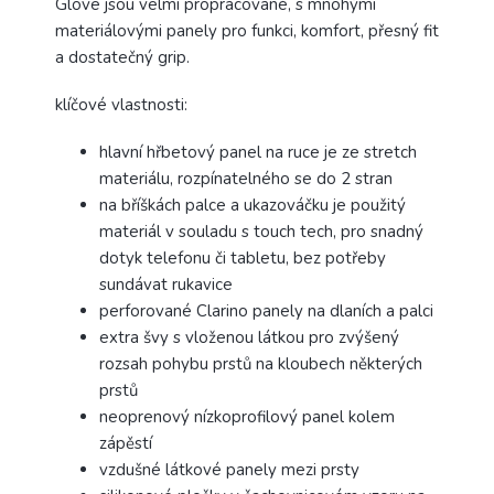
Glove
jsou velmi propracované, s mnohými
materiálovými panely pro funkci, komfort, přesný fit
a dostatečný grip.
klíčové vlastnosti:
hlavní hřbetový panel na ruce je ze stretch
materiálu, rozpínatelného se do 2 stran
na bříškách palce a ukazováčku je použitý
materiál v souladu s touch tech, pro snadný
dotyk telefonu či tabletu, bez potřeby
sundávat rukavice
perforované Clarino panely na dlaních a palci
extra švy s vloženou látkou pro zvýšený
rozsah pohybu prstů na kloubech některých
prstů
neoprenový nízkoprofilový panel kolem
zápěstí
vzdušné látkové panely mezi prsty