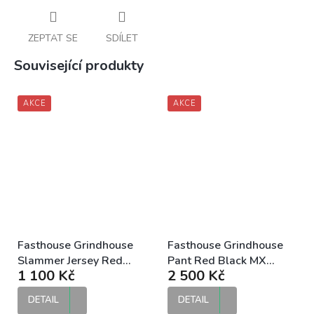
ZEPTAT SE
SDÍLET
Související produkty
AKCE
AKCE
Fasthouse Grindhouse
Fasthouse Grindhouse
Slammer Jersey Red
Pant Red Black MX
1 100 Kč
2 500 Kč
Black MX dres
kalhoty
DETAIL
DETAIL