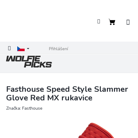
Přejít
na
obsah
Nákupní
košík
Přihlášení
Fasthouse Speed Style Slammer
Glove Red MX rukavice
Značka:
Fasthouse