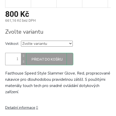
800 Kč
661,16 Kč bez DPH
Měrná
Zvolte variantu
cena:
Velikost
PŘIDAT DO KOŠÍKU
Fasthouse Speed Style Slammer Glove, Red, propracované
rukavice p
ro dlouhodobou pravidelnou zátěž. S použitými
materiály touch tech pro snadné ovládání dotykových
zařízení.
Detailní informace