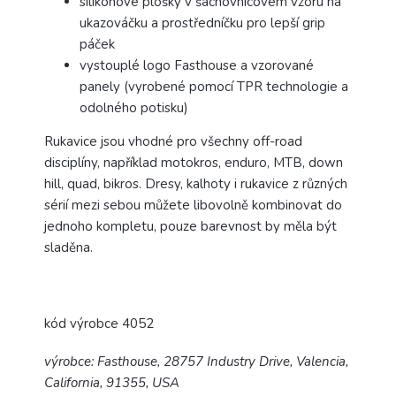
silikonové plošky v šachovnicovém vzoru na
ukazováčku a prostředníčku pro lepší grip
páček
vystouplé logo Fasthouse a vzorované
panely (vyrobené pomocí TPR technologie a
odolného potisku)
Rukavice jsou vhodné pro všechny off-road
disciplíny, například motokros, enduro, MTB, down
hill, quad, bikros.
Dresy, kalhoty i rukavice z různých
sérií mezi sebou můžete libovolně kombinovat do
jednoho kompletu, pouze barevnost by měla být
sladěna.
kód výrobce 4052
výrobce: Fasthouse, 28757 Industry Drive, Valencia,
California, 91355, USA