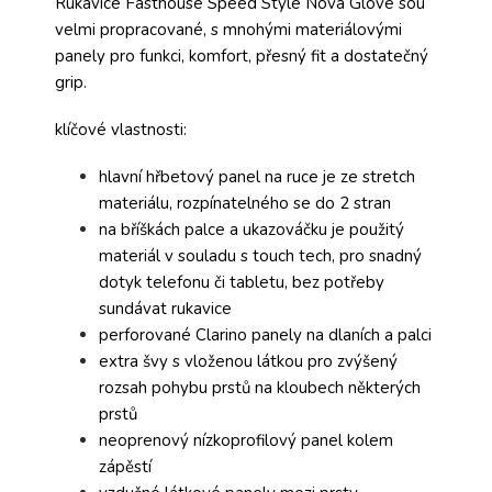
Rukavice Fasthouse Speed Style Nova Glove sou
velmi propracované, s mnohými materiálovými
panely pro funkci, komfort, přesný fit a dostatečný
grip.
klíčové vlastnosti:
hlavní hřbetový panel na ruce je ze stretch
materiálu, rozpínatelného se do 2 stran
na bříškách palce a ukazováčku je použitý
materiál v souladu s touch tech, pro snadný
dotyk telefonu či tabletu, bez potřeby
sundávat rukavice
perforované Clarino panely na dlaních a palci
extra švy s vloženou látkou pro zvýšený
rozsah pohybu prstů na kloubech některých
prstů
neoprenový nízkoprofilový panel kolem
zápěstí