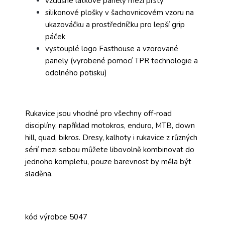
vzdušné látkové panely mezi prsty
silikonové plošky v šachovnicovém vzoru na
ukazováčku a prostředníčku pro lepší grip
páček
vystouplé logo Fasthouse a vzorované
panely (vyrobené pomocí TPR technologie a
odolného potisku)
Rukavice jsou vhodné pro všechny off-road
disciplíny, například motokros, enduro, MTB, down
hill, quad, bikros. Dresy, kalhoty i rukavice z různých
sérií mezi sebou můžete libovolně kombinovat do
jednoho kompletu, pouze barevnost by měla být
sladěna.
kód výrobce 5047