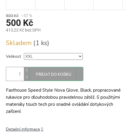
800 Kč
–37 %
500 Kč
413,22 Kč bez DPH
Měrná
Skladem
(1 ks)
cena:
Velikost
PŘIDAT DO KOŠÍKU
Fasthouse Speed Style Nova Glove, Black, propracované
rukavice pro dlouhodobou pravidelnou zátěž. S použitými
materiály touch tech pro snadné ovládání dotykových
zařízení.
Detailní informace