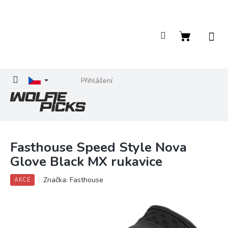
Přejít
na
obsah
Nákupní
košík
Přihlášení
Fasthouse Speed Style Nova
Glove Black MX rukavice
Značka:
Fasthouse
AKCE