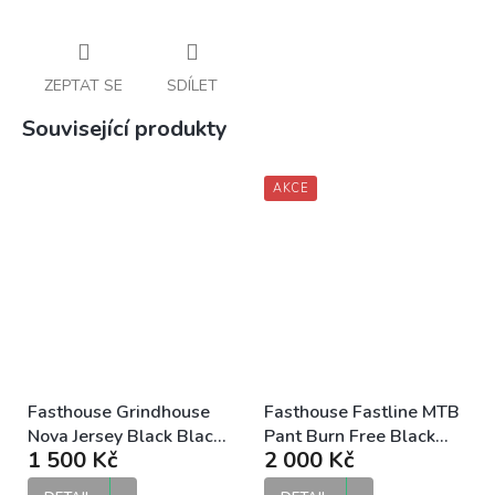
ZEPTAT SE
SDÍLET
Související produkty
AKCE
Fasthouse Grindhouse
Fasthouse Fastline MTB
Nova Jersey Black Black
Pant Burn Free Black
1 500 Kč
2 000 Kč
MX dres
pánské DH kalhoty