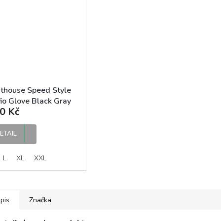
thouse Speed Style
io Glove Black Gray
0 Kč
rukavice
ETAIL
L
XL
XXL
pis
Značka