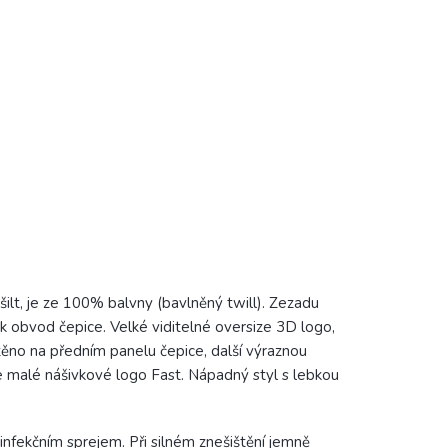
ilt, je ze 100% balvny (bavlněný twill). Zezadu
k obvod čepice. Velké viditelné oversize 3D logo,
ěno na předním panelu čepice, další výraznou
e malé nášivkové logo Fast. Nápadný styl s lebkou
infekčním sprejem. Při silném znešištění jemně