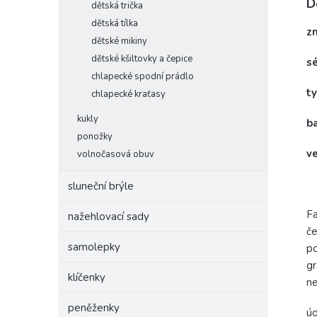
D
dětská trička
dětská tílka
z
dětské mikiny
dětské kšiltovky a čepice
s
chlapecké spodní prádlo
t
chlapecké kraťasy
kukly
b
ponožky
v
volnočasová obuv
sluneční brýle
Fa
nažehlovací sady
če
samolepky
po
gr
klíčenky
ne
peněženky
úd