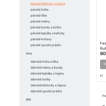
pánské kšiltovky a čepice
pánská trička
pánská tílka
pánské mikiny
pánské bundy a košile
pánské tepláky a kalhoty
pánské kraťasy
Fas
pánské spodní prádlo
Ruf
80
MX 
ženy
dámská trička a tílka
D
dámské mikiny a bundy
dámské tepláky a legíny
M
dámské šortky
dámské kšiltovky a čepice
dámské spodní prádlo
Po
děti