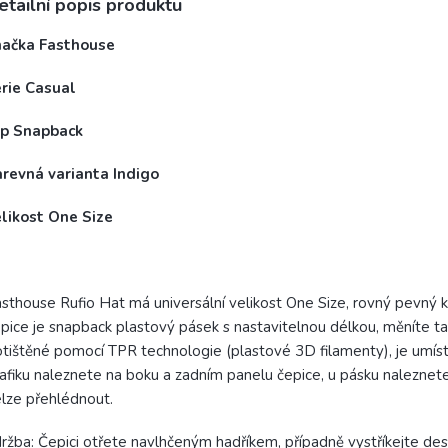
etailní popis produktu
načka Fasthouse
érie Casual
yp Snapback
arevná varianta Indigo
elikost One Size
sthouse Rufio Hat má universální velikost One Size, rovný pevný kš
pice je snapback plastový pásek s nastavitelnou délkou, měníte ta
tištěné pomocí TPR technologie (plastové 3D filamenty), je umíst
afiku naleznete na boku a zadním panelu čepice, u pásku naleznet
lze přehlédnout.
ržba: Čepici otřete navlhčeným hadříkem, případně vystříkejte des