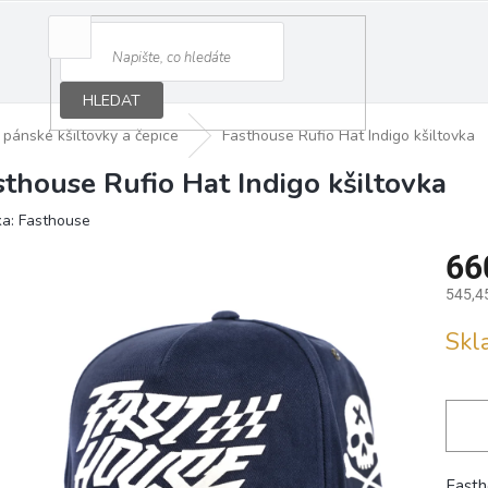
HLEDAT
pánské kšiltovky a čepice
Fasthouse Rufio Hat Indigo kšiltovka
sthouse Rufio Hat Indigo kšiltovka
ka:
Fasthouse
66
545,4
Měrná
Sk
cena:
Fasth