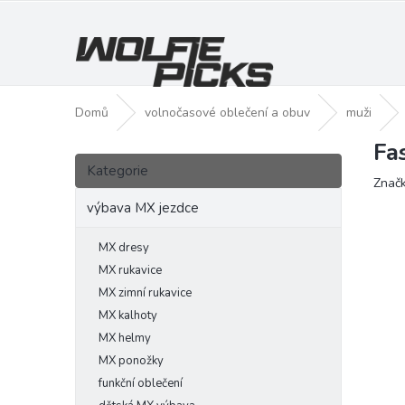
Přejít
na
obsah
Domů
volnočasové oblečení a obuv
muži
Fa
P
Přeskočit
o
Kategorie
kategorie
Znač
s
t
výbava MX jezdce
r
a
MX dresy
n
MX rukavice
n
MX zimní rukavice
í
MX kalhoty
p
MX helmy
a
MX ponožky
n
funkční oblečení
e