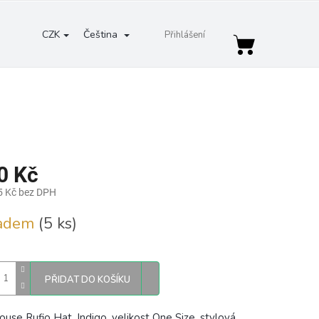
CZK
Čeština
Přihlášení
Nákupní
košík
0 Kč
5 Kč bez DPH
ladem
(5 ks)
PŘIDAT DO KOŠÍKU
ouse Rufio Hat, Indigo, velikost One Size, stylová