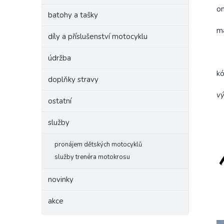
om
batohy a tašky
ma
díly a příslušenství motocyklu
údržba
k
doplňky stravy
vý
ostatní
služby
pronájem dětských motocyklů
služby trenéra motokrosu
novinky
akce