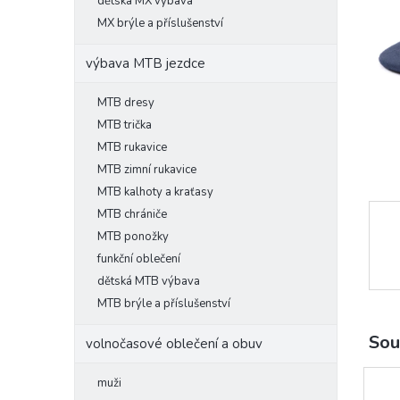
l
dětská MX výbava
MX brýle a příslušenství
výbava MTB jezdce
MTB dresy
MTB trička
MTB rukavice
MTB zimní rukavice
MTB kalhoty a kraťasy
MTB chrániče
MTB ponožky
funkční oblečení
dětská MTB výbava
MTB brýle a příslušenství
Sou
volnočasové oblečení a obuv
muži