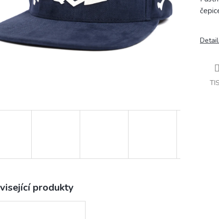
čepic
Detail
TI
visející produkty