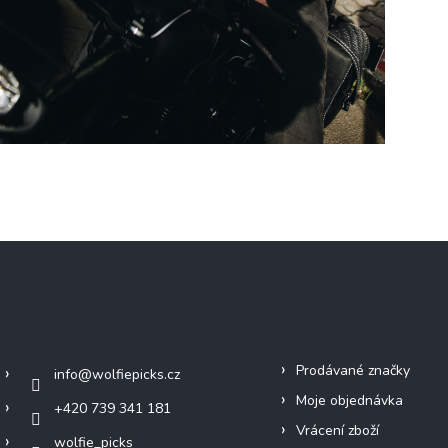
Kontakt
Info
Prodávané značky
info
@
wolfiepicks.cz
Moje objednávka
+420 739 341 181
Vrácení zboží
wolfie_picks