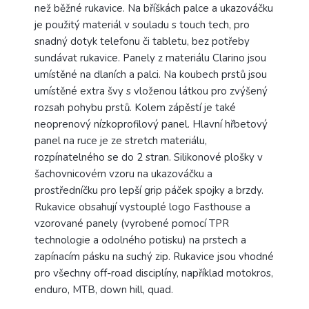
než běžné rukavice. Na bříškách palce a ukazováčku
je použitý materiál v souladu s touch tech, pro
snadný dotyk telefonu či tabletu, bez potřeby
sundávat rukavice. Panely z materiálu Clarino jsou
umístěné na dlaních a palci. Na koubech prstů jsou
umístěné extra švy s vloženou látkou pro zvýšený
rozsah pohybu prstů. Kolem zápěstí je také
neoprenový nízkoprofilový panel. Hlavní hřbetový
panel na ruce je ze stretch materiálu,
rozpínatelného se do 2 stran. Silikonové plošky v
šachovnicovém vzoru na ukazováčku a
prostředníčku pro lepší grip páček spojky a brzdy.
Rukavice obsahují vystouplé logo Fasthouse a
vzorované panely (vyrobené pomocí TPR
technologie a odolného potisku) na prstech a
zapínacím pásku na suchý zip. Rukavice jsou vhodné
pro všechny off-road disciplíny, například motokros,
enduro, MTB, down hill, quad.