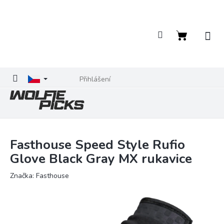
Přejít
na
obsah
Nákupní
košík
Přihlášení
Fasthouse Speed Style Rufio
Glove Black Gray MX rukavice
Značka:
Fasthouse