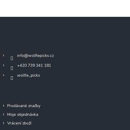
Z
á
p
a
Kontakt
t
í
info
@
wolfiepicks.cz
+420 739 341 181
wolfie_picks
Info
Prodávané značky
Moje objednávka
Vrácení zboží