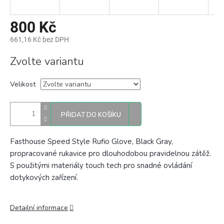
800 Kč
661,16 Kč bez DPH
Měrná
Zvolte variantu
cena:
Velikost
PŘIDAT DO KOŠÍKU
Fasthouse Speed Style Rufio Glove, Black Gray,
propracované rukavice p
ro dlouhodobou pravidelnou zátěž.
S použitými materiály touch tech pro snadné ovládání
dotykových zařízení.
Detailní informace