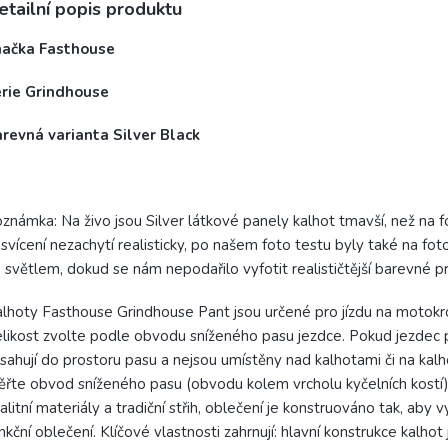
etailní popis produktu
načka Fasthouse
érie Grindhouse
revná varianta Silver Black
známka: Na živo jsou Silver látkové panely kalhot tmavší, než na f
svícení nezachytí realisticky, po našem foto testu byly také na foto
 světlem, dokud se nám nepodařilo vyfotit realističtější barevné pro
lhoty Fasthouse Grindhouse Pant jsou určené pro jízdu na motok
likost zvolte podle obvodu sníženého pasu jezdce. Pokud jezdec po
sahují do prostoru pasu a nejsou umístěny nad kalhotami či na kal
řte obvod sníženého pasu (obvodu kolem vrcholu kyčelních kostí) 
alitní materiály a tradiční střih, oblečení je konstruováno tak, aby
nkční oblečení. Klíčové vlastnosti zahrnují: hlavní konstrukce kalh