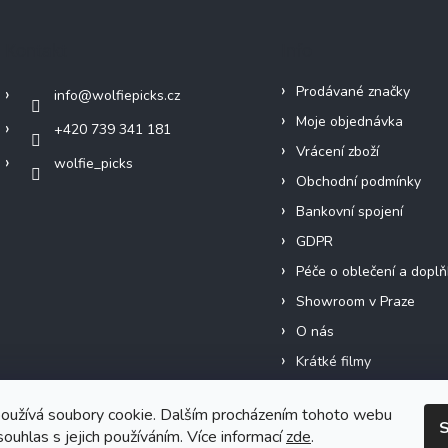
Kontakt
Info
Prodávané značky
info
@
wolfiepicks.cz
Moje objednávka
+420 739 341 181
Vrácení zboží
wolfie_picks
Obchodní podmínky
Bankovní spojení
GDPR
Péče o oblečení a doplň
Showroom v Praze
O nás
Krátké filmy
oužívá soubory cookie. Dalším procházením tohoto webu
S
souhlas s jejich používáním. Více informací
zde
.