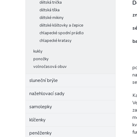
D
dětská trička
dětská tílka
z
dětské mikiny
dětské kšiltovky a čepice
s
chlapecké spodní prádlo
chlapecké kraťasy
ba
kukly
ponožky
volnočasová obuv
po
na
sluneční brýle
se
nažehlovací sady
Ka
Ve
samolepky
za
mě
klíčenky
kv
fu
peněženky