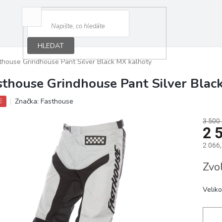
HLEDAT
thouse Grindhouse Pant Silver Black MX kalhoty
sthouse Grindhouse Pant Silver Blac
Značka:
Fasthouse
E
3 500
2 
2 066
Měrná
Zvo
cena:
Veliko