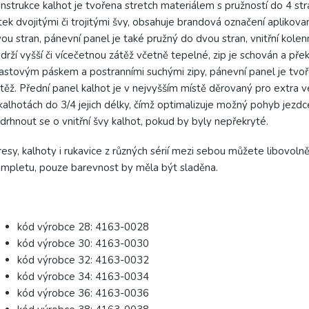
nstrukce kalhot je tvořena stretch materiálem s pružností do 4 str
tek dvojitými či trojitými švy, obsahuje brandová označení aplikov
ou stran, pánevní panel je také pružný do dvou stran, vnitřní kole
drží vyšší či vícečetnou zátěž včetně tepelné, zip je schován a pře
astovým páskem a postranními suchými zipy, pánevní panel je tvoře
těž. Přední panel kalhot je v nejvyšším místě děrovaný pro extra ve
kalhotách do 3/4 jejich délky, čímž optimalizuje možný pohyb jezdc
drhnout se o vnitřní švy kalhot, pokud by byly nepřekryté.
esy, kalhoty i rukavice z různých sérií mezi sebou můžete libov
mpletu, pouze barevnost by měla být sladěna.
kód výrobce 28: 4163-0028
kód výrobce 30: 4163-0030
kód výrobce 32: 4163-0032
kód výrobce 34: 4163-0034
kód výrobce 36: 4163-0036