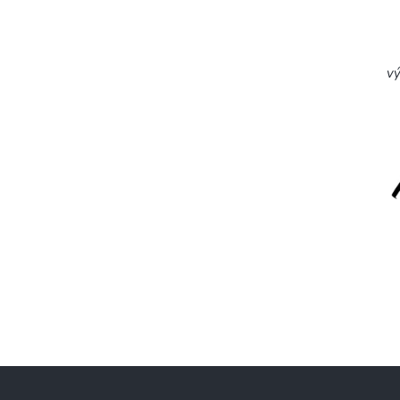
vý
Z
á