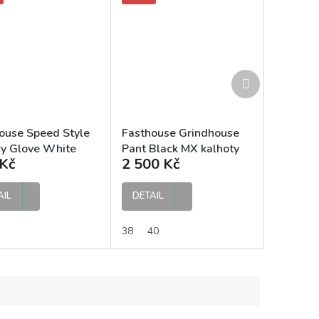
Další
produkt
ouse Speed Style
Fasthouse Grindhouse
y Glove White
Pant Black MX kalhoty
Kč
2 500 Kč
 MX rukavice
AIL
DETAIL
38
40