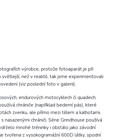
otografích výrobce, protože fotoaparát je při
 světlejší, než v realitě, tak jsme experimentovali
vedení (viz poslední foto v galerii).
rosových, endurových motocyklech či quadech.
užívá chrániče (například bederní pás), které
hotách zvenku, ale přímo mezi tělem a kalhotami,
s nasazenými chrániči. Série Grindhouse používá
 vydrželo mnohé tréninky i obstálo jako závodní
ot je tvořena z vysokogramážní 600D látky, spodní