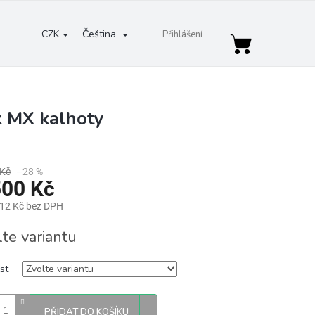
CZK
Čeština
Přihlášení
Nákupní
košík
k MX kalhoty
 Kč
–28 %
500 Kč
,12 Kč bez DPH
lte variantu
st
PŘIDAT DO KOŠÍKU