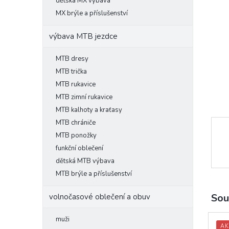
l
dětská MX výbava
MX brýle a příslušenství
výbava MTB jezdce
MTB dresy
MTB trička
MTB rukavice
MTB zimní rukavice
MTB kalhoty a kraťasy
MTB chrániče
MTB ponožky
funkční oblečení
dětská MTB výbava
MTB brýle a příslušenství
Sou
volnočasové oblečení a obuv
muži
AK