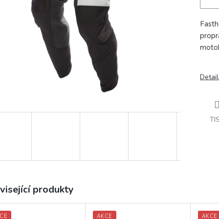
Fasth
propr
motok
Detail
TI
visející produkty
CE
AKCE
AKCE