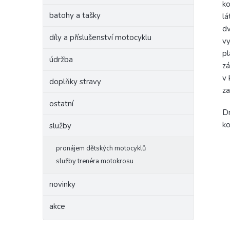
ko
batohy a tašky
lá
dv
díly a příslušenství motocyklu
vy
pl
údržba
zá
v 
doplňky stravy
za
ostatní
Dr
ko
služby
pronájem dětských motocyklů
služby trenéra motokrosu
novinky
akce