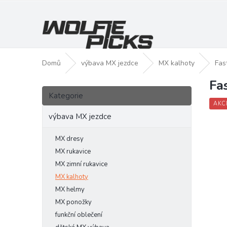
Přejít
na
obsah
Domů
výbava MX jezdce
MX kalhoty
Fas
Fa
P
Přeskočit
o
Kategorie
kategorie
s
AKC
t
výbava MX jezdce
r
a
MX dresy
n
MX rukavice
n
MX zimní rukavice
í
MX kalhoty
p
MX helmy
a
MX ponožky
n
funkční oblečení
e