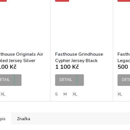
thouse Originals Air
Fasthouse Grindhouse
Fasth
led Jersey Silver
Cypher Jersey Black
Legac
100 Kč
1 100 Kč
500 
ck MX dres
Silver MX dres
Black
ETAIL
DETAIL
DET
XL
S
M
XL
XL
pis
Značka