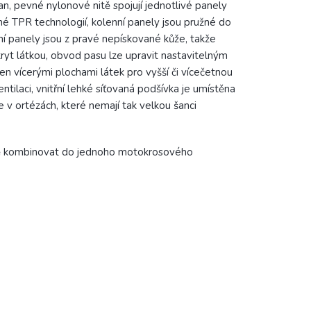
an, pevné nylonové nitě spojují jednotlivé panely
ané TPR technologií, kolenní panely jsou pružné do
nní panely jsou z pravé nepískované kůže, takže
kryt látkou, obvod pasu lze upravit nastavitelným
n vícerými plochami látek pro vyšší či vícečetnou
ntilaci, vnitřní lehké síťovaná podšívka je umístěna
e v ortézách, které nemají tak velkou šanci
olně kombinovat do jednoho motokrosového