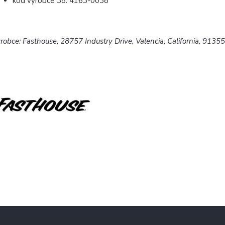
kód výrobce 38: 4163-0038
robce: Fasthouse, 28757 Industry Drive, Valencia, California, 9135