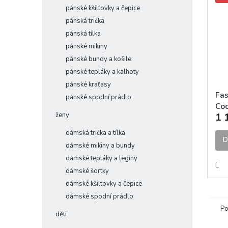
pánské kšiltovky a čepice
pánská trička
pánská tílka
pánské mikiny
pánské bundy a košile
pánské tepláky a kalhoty
pánské kraťasy
Fas
pánské spodní prádlo
Coo
ženy
1 
Bla
dámská trička a tílka
D
dámské mikiny a bundy
dámské tepláky a legíny
L
dámské šortky
dámské kšiltovky a čepice
dámské spodní prádlo
Po
děti