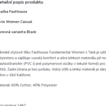
etailní popis produktu
načka Fasthouse
érie Women Casual
arevná varianta Black
mské stylové tílko Fasthouse Fundamental Women´s Tank je ušit
lyesteru a zajišťuje vysoký komfort a ultra lehkost materiálu při n
astisoltransfer (PVC či jiné polymerové složky v tekuté formě) pro 
těži.
Zadní strana je bez potisku.
Volný střih a lehký materiál je ide
ímo v Jižní Kalifornii.
teriál: 60% Cotton, 40% Polyester
ód výrobce 1467