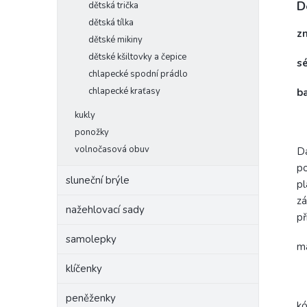
D
dětská trička
dětská tílka
z
dětské mikiny
dětské kšiltovky a čepice
s
chlapecké spodní prádlo
chlapecké kraťasy
b
kukly
ponožky
volnočasová obuv
Dá
po
sluneční brýle
pl
zá
nažehlovací sady
př
samolepky
ma
klíčenky
peněženky
k