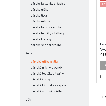
pánské kšiltovky a čepice
PR
pánská trička
pánská tílka
pánské mikiny
pánské bundy a košile
pánské tepláky a kalhoty
pánské kraťasy
Fa
pánské spodní prádlo
Wo
ženy
40
Gol
dámská trička a tílka
D
dámské mikiny a bundy
dámské tepláky a legíny
L
dámské šortky
dámské kšiltovky a čepice
dámské spodní prádlo
Po
děti