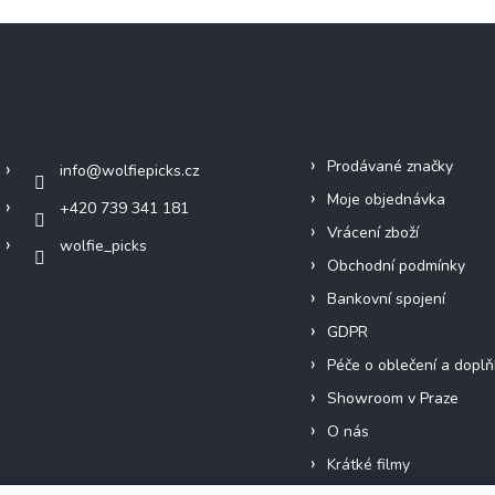
Kontakt
Info
Prodávané značky
info
@
wolfiepicks.cz
Moje objednávka
+420 739 341 181
Vrácení zboží
wolfie_picks
Obchodní podmínky
Bankovní spojení
GDPR
Péče o oblečení a doplň
Showroom v Praze
O nás
Krátké filmy