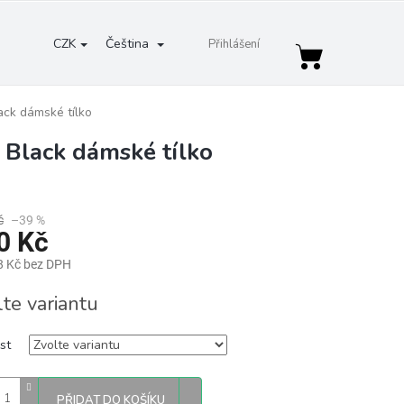
CZK
Čeština
Přihlášení
Nákupní
košík
ck dámské tílko
Black dámské tílko
č
–39 %
0 Kč
8 Kč bez DPH
lte variantu
st
PŘIDAT DO KOŠÍKU