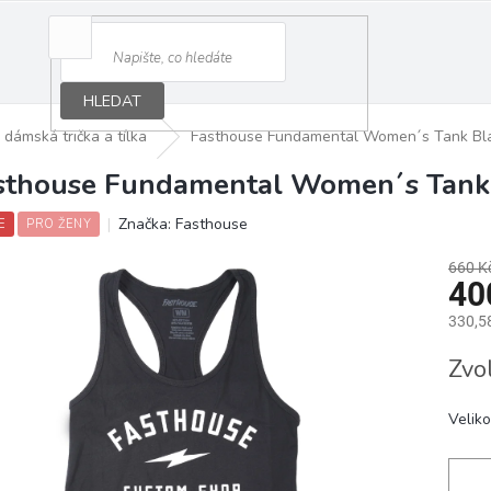
HLEDAT
dámská trička a tílka
Fasthouse Fundamental Women´s Tank Bla
sthouse Fundamental Women´s Tank 
Značka:
Fasthouse
E
PRO ŽENY
660 K
40
330,5
Měrná
Zvo
cena:
Veliko