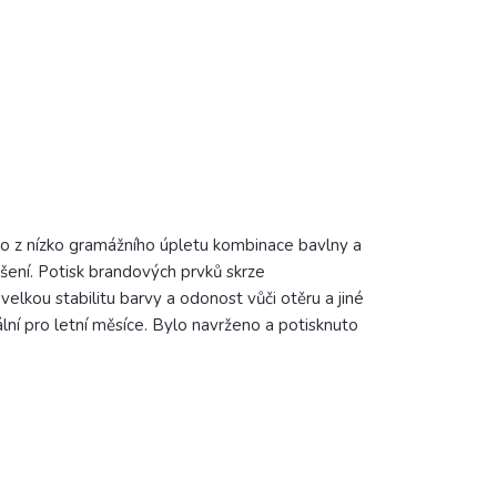
o z nízko gramážního úpletu kombinace bavlny a
ošení.
Potisk brandových prvků skrze
velkou stabilitu barvy a odonost vůči otěru a jiné
ální pro letní měsíce. B
ylo navrženo a potisknuto