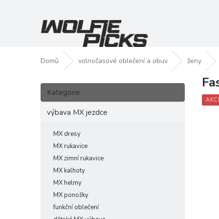
Přejít
na
obsah
Domů
volnočasové oblečení a obuv
ženy
Fa
P
Přeskočit
o
Kategorie
kategorie
s
AKC
t
výbava MX jezdce
r
a
MX dresy
n
MX rukavice
n
MX zimní rukavice
í
MX kalhoty
p
MX helmy
a
MX ponožky
n
funkční oblečení
e