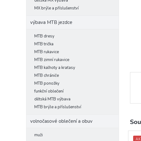
l
dětská MX výbava
MX brýle a příslušenství
výbava MTB jezdce
MTB dresy
MTB trička
MTB rukavice
MTB zimní rukavice
MTB kalhoty a kraťasy
MTB chrániče
MTB ponožky
funkční oblečení
dětská MTB výbava
MTB brýle a příslušenství
Sou
volnočasové oblečení a obuv
muži
AK