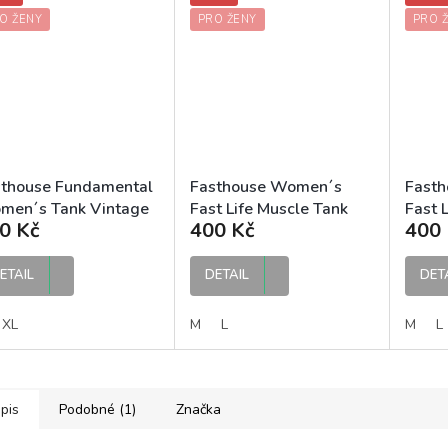
O ŽENY
PRO ŽENY
PRO 
sthouse Fundamental
Fasthouse Women´s
Fast
men´s Tank Vintage
Fast Life Muscle Tank
Fast 
0 Kč
400 Kč
400 
d dámské tílko
Black dámské tílko
White
ETAIL
DETAIL
DET
XL
M
L
M
L
pis
Podobné (1)
Značka