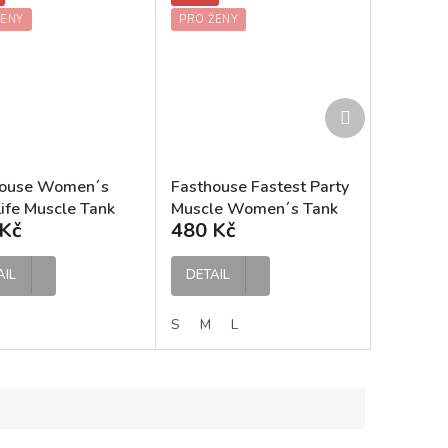
ŽENY
PRO ŽENY
Další
produkt
house Women´s
Fasthouse Fastest Party
Life Muscle Tank
Muscle Women´s Tank
Kč
480 Kč
 dámské tílko
Navy dámské tílko
AIL
DETAIL
S
M
L