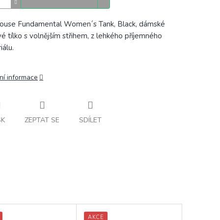
ouse Fundamental Women´s Tank, Black, dámské
vé tílko s volnějším střihem, z lehkého příjemného
iálu.
ní informace
SK
ZEPTAT SE
SDÍLET
AKCE