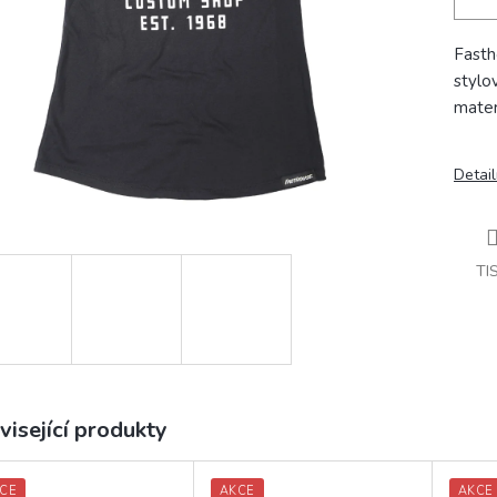
Fasth
stylo
mater
Detail
TI
visející produkty
CE
AKCE
AKCE