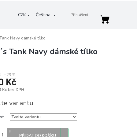
CZK
Čeština
Přihlášení
Nákupní
košík
Tank Navy dámské tílko
´s Tank Navy dámské tílko
č
–29 %
0 Kč
9 Kč bez DPH
lte variantu
st
PŘIDAT DO KOŠÍKU