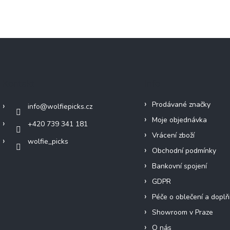
Kontakt
Info
Prodávané značky
info
@
wolfiepicks.cz
Moje objednávka
+420 739 341 181
Vrácení zboží
wolfie_picks
Obchodní podmínky
Bankovní spojení
GDPR
Péče o oblečení a doplň
Showroom v Praze
O nás