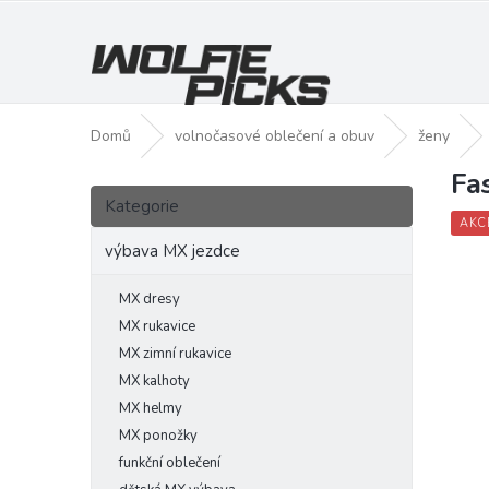
Přejít
na
obsah
Domů
volnočasové oblečení a obuv
ženy
Fa
P
Přeskočit
o
Kategorie
kategorie
s
AKC
t
výbava MX jezdce
r
a
MX dresy
n
MX rukavice
n
MX zimní rukavice
í
MX kalhoty
p
MX helmy
a
MX ponožky
n
funkční oblečení
e