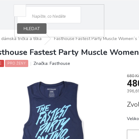
HLEDAT
dámská trička a tílka
Fasthouse Fastest Party Muscle Women´s 
sthouse Fastest Party Muscle Women
Značka:
Fasthouse
E
PRO ŽENY
680 K
48
396,6
Měrná
Zvo
cena:
Veliko