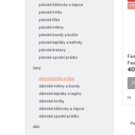
pánské kšiltovky a čepice
PR
pánská trička
pánská tílka
pánské mikiny
pánské bundy a košile
pánské tepláky a kalhoty
pánské kraťasy
Fa
pánské spodní prádlo
Fas
ženy
40
Whi
dámská trička a tílka
D
dámské mikiny a bundy
dámské tepláky a legíny
M
dámské šortky
dámské kšiltovky a čepice
dámské spodní prádlo
Po
děti