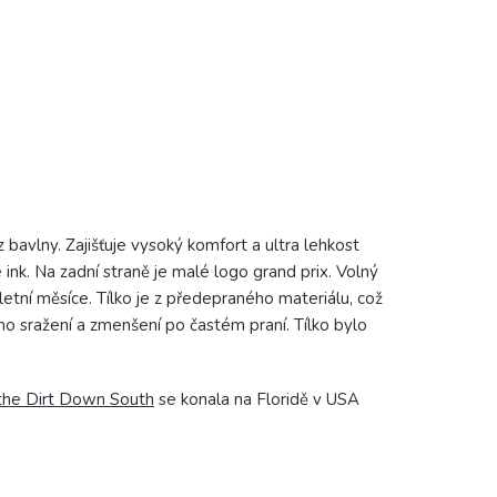
bavlny. Zajišťuje vysoký komfort a ultra lehkost
 ink. Na zad
ní straně je malé logo grand prix.
Volný
 letní měsíce. Tílko je z předepraného materiálu, což
ho sražení a zmenšení po častém praní. Tílko
bylo
 the Dirt Down South
se konala na Floridě v USA