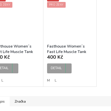
O ŽENY
PRO ŽENY
sthouse Women´s
Fasthouse Women´s
t Life Muscle Tank
Fast Life Muscle Tank
0 Kč
400 Kč
te dámské tílko
Black dámské tílko
ETAIL
DETAIL
L
M
L
pis
Značka