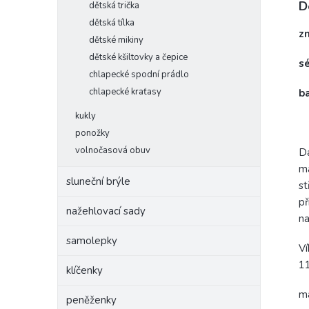
D
dětská trička
dětská tílka
z
dětské mikiny
dětské kšiltovky a čepice
s
chlapecké spodní prádlo
chlapecké kraťasy
b
kukly
ponožky
volnočasová obuv
Dá
ma
sluneční brýle
st
př
nažehlovací sady
na
samolepky
Ví
1
klíčenky
ma
peněženky