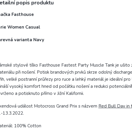
etailní popis produktu
načka Fasthouse
érie Women Casual
arevná varianta Navy
mské stylové tílko Fasthouse Fastest Party Muscle Tank je ušito z 
teriálu při nošení.
Potisk brandových prvků skrze odolný discharge
řih, velké postranní průřezy pro ruce a lehký materiál je ideální pro
ináší vysoký komfort hned od počátku nošení a redukci potenciální
vrženo a potisknuto přímo v Jižní Kalifornii.
kendová událost Motocross Grand Prix s názvem
Red Bull Day in
1-13.3.2022.
teriál: 100% Cotton