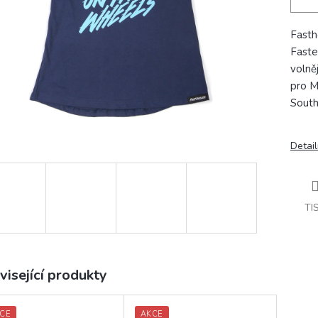
Fasth
Faste
volně
pro M
Sout
Detail
TI
visející produkty
CE
AKCE