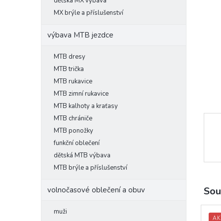
l
dětská MX výbava
MX brýle a příslušenství
výbava MTB jezdce
MTB dresy
MTB trička
MTB rukavice
MTB zimní rukavice
MTB kalhoty a kraťasy
MTB chrániče
MTB ponožky
funkční oblečení
dětská MTB výbava
MTB brýle a příslušenství
Sou
volnočasové oblečení a obuv
muži
AK