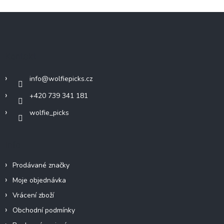
Z
á
p
a
Kontakt
t
í
info
@
wolfiepicks.cz
+420 739 341 181
wolfie_picks
Info
Prodávané značky
Moje objednávka
Vrácení zboží
Obchodní podmínky