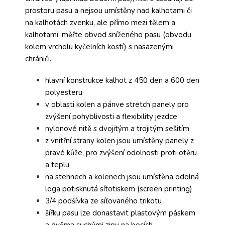
prostoru pasu a nejsou umístěny nad kalhotami či
na kalhotách zvenku, ale přímo mezi tělem a
kalhotami, měřte obvod sníženého pasu (obvodu
kolem vrcholu kyčelních kostí) s nasazenými
chrániči.
hlavní konstrukce kalhot z 450 den a 600 den
polyesteru
v oblasti kolen a pánve stretch panely pro
zvýšení pohyblivosti a flexibility jezdce
nylonové nitě s dvojitým a trojitým sešitím
z vnitřní strany kolen jsou umístěny panely z
pravé kůže, pro zvýšení odolnosti proti otěru
a teplu
na stehnech a kolenech jsou umístěna odolná
loga potisknutá sítotiskem (screen printing)
3/4 podšívka ze síťovaného trikotu
šířku pasu lze donastavit plastovým páskem