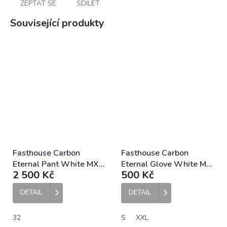
ZEPTAT SE
SDÍLET
Související produkty
Fasthouse Carbon
Fasthouse Carbon
Eternal Pant White MX
Eternal Glove White MX
2 500 Kč
500 Kč
kalhoty
rukavice
DETAIL
DETAIL
32
S
XXL