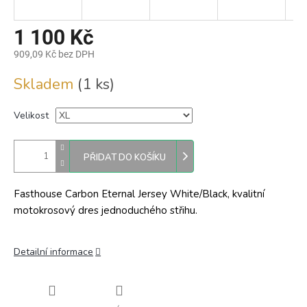
1 100 Kč
909,09 Kč bez DPH
Měrná
Skladem
(1 ks)
cena:
Velikost
PŘIDAT DO KOŠÍKU
Fasthouse Carbon Eternal Jersey White/Black, kvalitní
motokrosový dres jednoduchého střihu.
Detailní informace