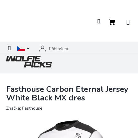
Přejít
na
obsah
Nákupní
košík
Přihlášení
Fasthouse Carbon Eternal Jersey
White Black MX dres
Značka:
Fasthouse