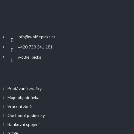
Z
á
p
a
Kontakt
t
í
info
@
wolfiepicks.cz
+420 739 341 181
wolfie_picks
Info
Prodávané značky
Moje objednávka
Vrácení zboží
Obchodní podmínky
Bankovní spojení
GDPR