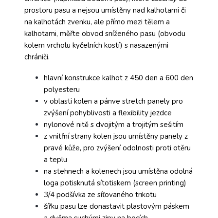
prostoru pasu a nejsou umístěny nad kalhotami či
na kalhotách zvenku, ale přímo mezi tělem a
kalhotami, měřte obvod sníženého pasu (obvodu
kolem vrcholu kyčelních kostí) s nasazenými
chrániči.
hlavní konstrukce kalhot z 450 den a 600 den
polyesteru
v oblasti kolen a pánve stretch panely pro
zvýšení pohyblivosti a flexibility jezdce
nylonové nitě s dvojitým a trojitým sešitím
z vnitřní strany kolen jsou umístěny panely z
pravé kůže, pro zvýšení odolnosti proti otěru
a teplu
na stehnech a kolenech jsou umístěna odolná
loga potisknutá sítotiskem (screen printing)
3/4 podšívka ze síťovaného trikotu
šířku pasu lze donastavit plastovým páskem