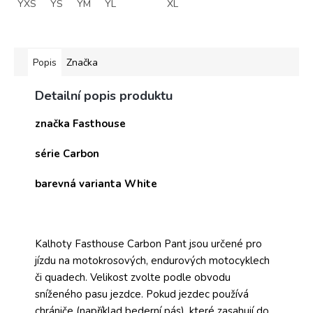
YXS
YS
YM
YL
XL
Popis
Značka
Detailní popis produktu
značka Fasthouse
série Carbon
barevná varianta White
Kalhoty Fasthouse Carbon Pant jsou určené pro
jízdu na motokrosových, endurových motocyklech
či quadech. Velikost zvolte podle obvodu
sníženého pasu jezdce. Pokud jezdec používá
chrániče (například bederní pás), které zasahují do