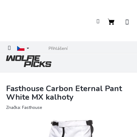
Přejít
na
obsah
Nákupní
košík
Přihlášení
Fasthouse Carbon Eternal Pant
White MX kalhoty
Značka:
Fasthouse