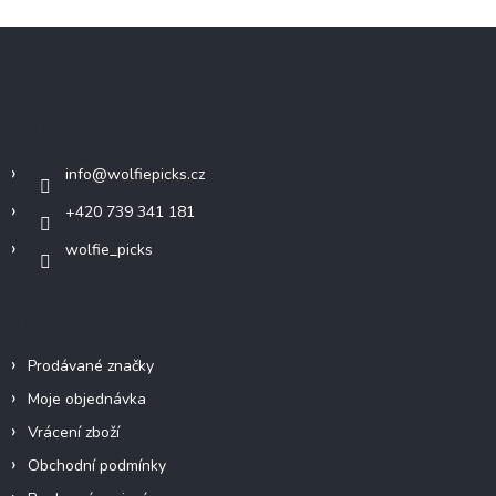
Z
á
p
a
Kontakt
t
í
info
@
wolfiepicks.cz
+420 739 341 181
wolfie_picks
Info
Prodávané značky
Moje objednávka
Vrácení zboží
Obchodní podmínky