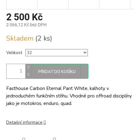
2 500 Kč
2 066,12 Kč bez DPH
Měrná
Skladem
(2 ks)
cena:
Velikost
PŘIDAT DO KOŠÍKU
Fasthouse Carbon Eternal Pant White, kalhoty v
jednoduchém funkčním střihu. Vhodné pro offroad disciplíny
jako je motokros, enduro, quad.
Detailní informace