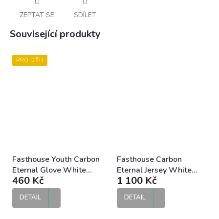
ZEPTAT SE
SDÍLET
Související produkty
PRO DĚTI
Fasthouse Youth Carbon
Fasthouse Carbon
Eternal Glove White
Eternal Jersey White
460 Kč
1 100 Kč
dětské MX rukavice
Black MX dres
DETAIL
DETAIL