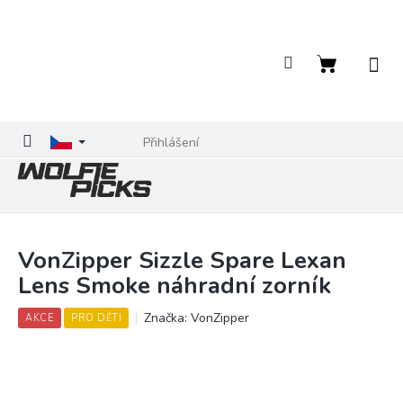
Přejít
na
obsah
Nákupní
košík
Přihlášení
VonZipper Sizzle Spare Lexan
Lens Smoke náhradní zorník
Značka:
VonZipper
AKCE
PRO DĚTI