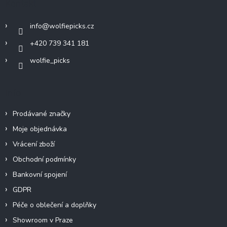
Kontakt
t
í
info
@
wolfiepicks.cz
+420 739 341 181
wolfie_picks
Info
Prodávané značky
Moje objednávka
Vrácení zboží
Obchodní podmínky
Bankovní spojení
GDPR
Péče o oblečení a doplňky
Showroom v Praze