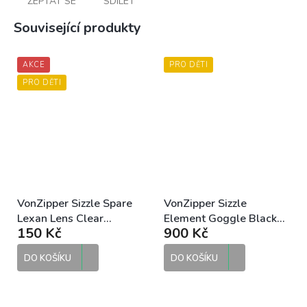
ZEPTAT SE
SDÍLET
Související produkty
AKCE
PRO DĚTI
PRO DĚTI
VonZipper Sizzle Spare
VonZipper Sizzle
Lexan Lens Clear
Element Goggle Black
150 Kč
900 Kč
náhradní zorník
dětské motokrosové
brýle
DO KOŠÍKU
DO KOŠÍKU