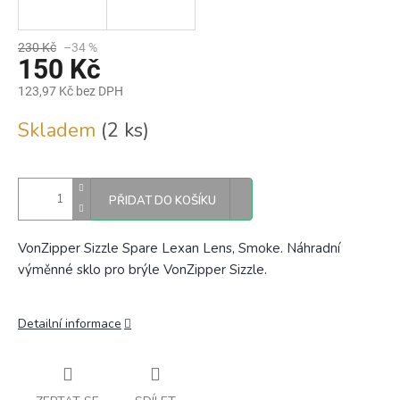
230 Kč
–34 %
150 Kč
123,97 Kč bez DPH
Měrná
Skladem
(2 ks)
cena:
PŘIDAT DO KOŠÍKU
VonZipper Sizzle Spare Lexan Lens, Smoke. Náhradní
výměnné sklo pro brýle VonZipper Sizzle.
Detailní informace