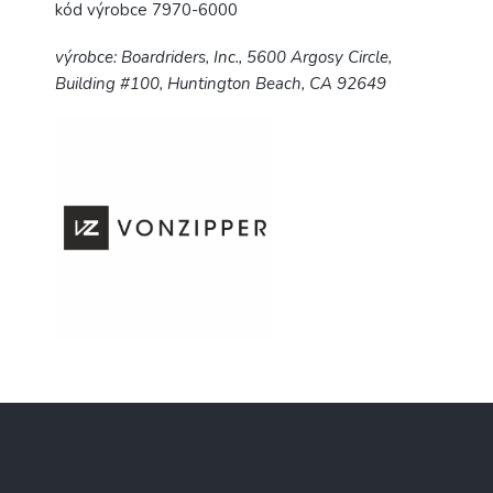
kód výrobce 7970-6000
výrobce:
Boardriders, Inc., 5600 Argosy Circle,
Building #100, Huntington Beach, CA 92649
Z
á
p
a