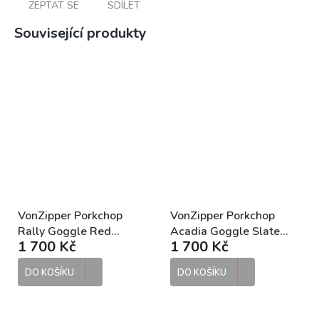
ZEPTAT SE
SDÍLET
Související produkty
VonZipper Porkchop
VonZipper Porkchop
Rally Goggle Red
Acadia Goggle Slate
1 700 Kč
1 700 Kč
motokrosové brýle
Clear motokrosové brýle
DO KOŠÍKU
DO KOŠÍKU