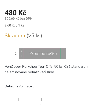
480 Kč
396,69 Kč bez DPH
Měrná
9,60 Kč / 1 ks
cena:
Skladem
(>5 ks)
PŘIDAT DO KOŠÍKU
VonZipper Porkchop Tear Offs, 50 ks. Čiré standardní
nelaminované odhazovací slídy.
Detailní informace