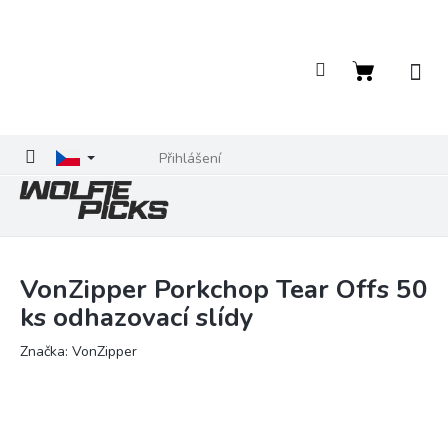
Přejít
na
obsah
Nákupní
košík
Přihlášení
VonZipper Porkchop Tear Offs 50
ks odhazovací slídy
Značka:
VonZipper