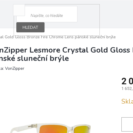
HLEDAT
al Gold Gloss Bronze Fire Chrome Lens pánské sluneční brýle
nZipper Lesmore Crystal Gold Gloss
nské sluneční brýle
ka:
VonZipper
2 
1 652
Měrná
Sk
cena: