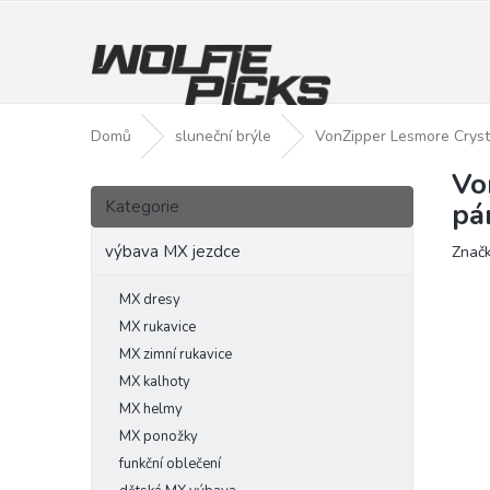
Přejít
na
obsah
Domů
sluneční brýle
VonZipper Lesmore Cryst
Vo
P
Přeskočit
o
Kategorie
pá
kategorie
s
t
výbava MX jezdce
Znač
r
a
MX dresy
n
MX rukavice
n
MX zimní rukavice
í
MX kalhoty
p
MX helmy
a
MX ponožky
n
funkční oblečení
e