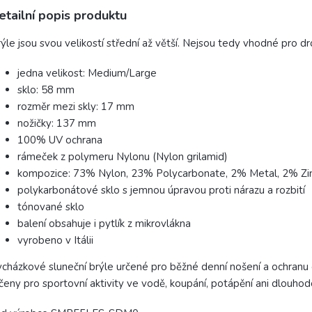
etailní popis produktu
ýle jsou svou velikostí střední až větší. Nejsou tedy vhodné pro dr
jedna velikost: Medium/Large
sklo: 58 mm
rozměr mezi skly: 17 mm
nožičky: 137 mm
100% UV ochrana
rámeček z polymeru Nylonu (
Nylon grilamid)
kompozice: 73% Nylon, 23% Polycarbonate, 2% Metal, 2% Zin
polykarbonátové sklo s jemnou úpravou proti nárazu a rozbití
tónované sklo
balení obsahuje i pytlík z mikrovlákna
vyrobeno v Itálii
cházkové sluneční brýle určené pro běžné denní nošení a ochranu o
čeny pro sportovní aktivity ve vodě, koupání, potápění ani dlouh