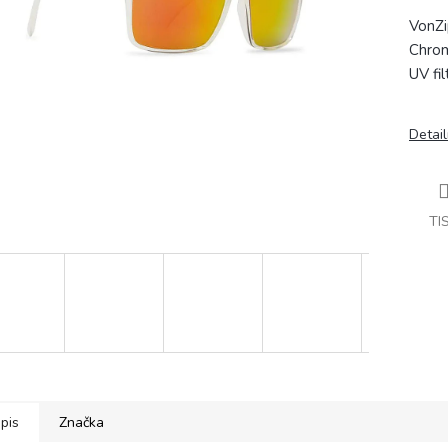
VonZi
Chrom
UV fi
Detail
TI
pis
Značka