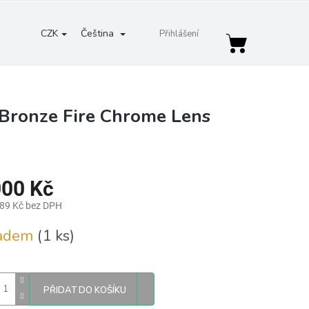
CZK
Čeština
Přihlášení
Nákupní
košík
 Bronze Fire Chrome Lens
000 Kč
,89 Kč bez DPH
ladem
(1 ks)
PŘIDAT DO KOŠÍKU