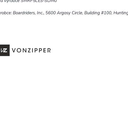
ód výrobce
SMRF5LES
-SDM0
robce:
Boardriders, Inc., 5600 Argosy Circle, Building #100, Hunt