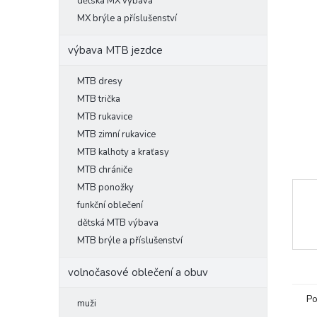
l
dětská MX výbava
MX brýle a příslušenství
výbava MTB jezdce
MTB dresy
MTB trička
MTB rukavice
MTB zimní rukavice
MTB kalhoty a kraťasy
MTB chrániče
MTB ponožky
funkční oblečení
dětská MTB výbava
MTB brýle a příslušenství
volnočasové oblečení a obuv
Po
muži