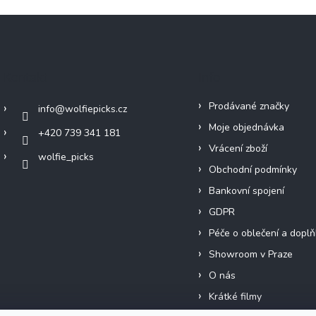
Kontakt
Info
Prodávané značky
info
@
wolfiepicks.cz
Moje objednávka
+420 739 341 181
Vrácení zboží
wolfie_picks
Obchodní podmínky
Bankovní spojení
GDPR
Péče o oblečení a doplň
Showroom v Praze
O nás
Krátké filmy