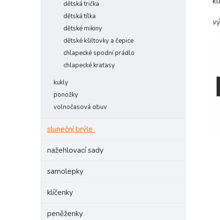
k
dětská trička
dětská tílka
vý
dětské mikiny
dětské kšiltovky a čepice
chlapecké spodní prádlo
chlapecké kraťasy
kukly
ponožky
volnočasová obuv
sluneční brýle
nažehlovací sady
samolepky
klíčenky
peněženky