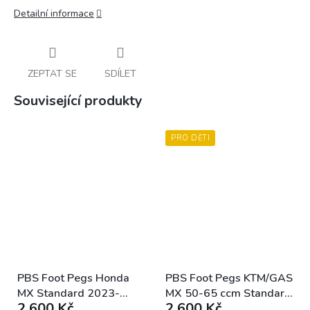
Detailní informace
ZEPTAT SE
SDÍLET
Související produkty
PRO DĚTI
PBS Foot Pegs Honda
PBS Foot Pegs KTM/GAS
MX Standard 2023-
MX 50-65 ccm Standard
2 600 Kč
2 600 Kč
2024 Raw hliníkové
Raw hliníkové