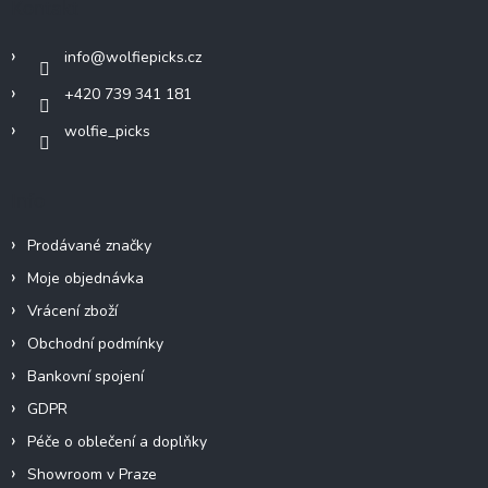
Kontakt
t
í
info
@
wolfiepicks.cz
+420 739 341 181
wolfie_picks
Info
Prodávané značky
Moje objednávka
Vrácení zboží
Obchodní podmínky
Bankovní spojení
GDPR
Péče o oblečení a doplňky
Showroom v Praze