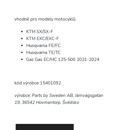
vhodné pro modely motocyklů:
KTM SX/SX-F
KTM EXC/EXC-F
Husqvarna FE/FC
Husqvarna TE/TC
Gas Gas EC/MC 125-500 2021-2024
kód výrobce 15401092
výrobce:
Parts by Sweden AB,
Järnvägsgatan
19,
36542 Hovmantorp, Švédsko