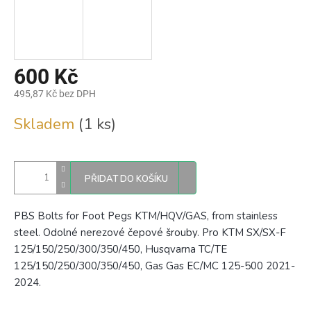
600 Kč
495,87 Kč bez DPH
Měrná
Skladem
(1 ks)
cena:
PŘIDAT DO KOŠÍKU
PBS Bolts for Foot Pegs KTM/HQV/GAS, from stainless
steel. Odolné nerezové čepové šrouby. Pro
KTM SX/SX-F
125/150/250/300/350/450, Husqvarna TC/TE
125/150/250/300/350/450, Gas Gas EC/MC 125-500 2021-
2024
.