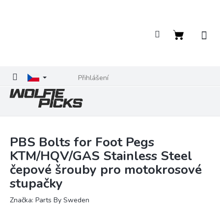
Přejít
na
obsah
Nákupní
košík
Přihlášení
PBS Bolts for Foot Pegs
KTM/HQV/GAS Stainless Steel
čepové šrouby pro motokrosové
stupačky
Značka:
Parts By Sweden