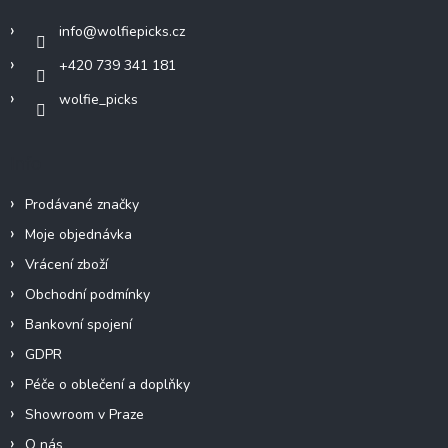
í
info
@
wolfiepicks.cz
+420 739 341 181
wolfie_picks
Info
Prodávané značky
Moje objednávka
Vrácení zboží
Obchodní podmínky
Bankovní spojení
GDPR
Péče o oblečení a doplňky
Showroom v Praze
O nás