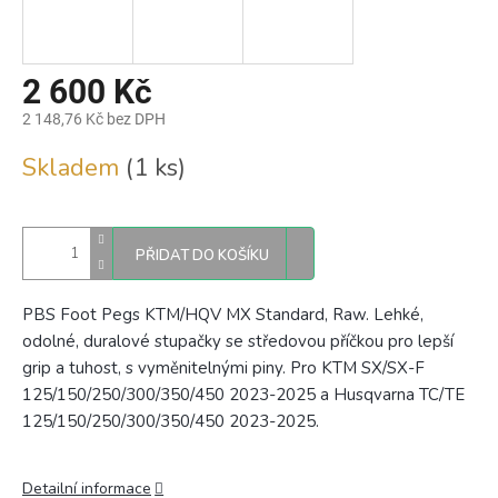
2 600 Kč
2 148,76 Kč bez DPH
Měrná
Skladem
(1 ks)
cena:
PŘIDAT DO KOŠÍKU
PBS Foot Pegs KTM/HQV MX Standard, Raw. Lehké,
odolné, duralové stupačky se středovou příčkou pro lepší
grip a tuhost, s vyměnitelnými piny. Pro
KTM SX/SX-F
125/150/250/300/350/450 2023-2025 a Husqvarna TC/TE
125/150/250/300/350/450 2023-2025
.
Detailní informace