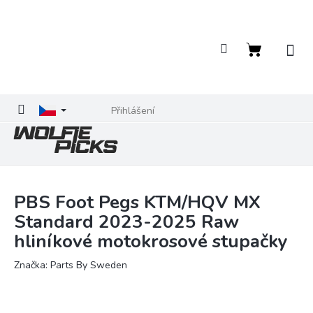
Přejít
na
obsah
Nákupní
košík
Přihlášení
PBS Foot Pegs KTM/HQV MX
Standard 2023-2025 Raw
hliníkové motokrosové stupačky
Značka:
Parts By Sweden