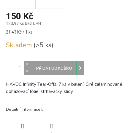
150 Kč
123,97 Kč bez DPH
Měrná
21,43 Kč / 1 ks
cena:
Skladem
(>5 ks)
PŘIDAT DO KOŠÍKU
HAVOC Infinity Tear-Offs, 7 ks v balení. Čiré zalaminované
odhazovací fólie, strhávačky, slídy.
Detailní informace