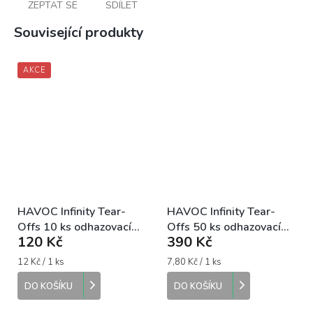
ZEPTAT SE
SDÍLET
Související produkty
AKCE
HAVOC Infinity Tear-
HAVOC Infinity Tear-
Offs 10 ks odhazovací
Offs 50 ks odhazovací
120 Kč
390 Kč
slídy
slídy
Měrná
Měrná
12 Kč / 1 ks
7,80 Kč / 1 ks
cena:
cena:
DO KOŠÍKU
DO KOŠÍKU