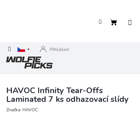
Přejít
na
obsah
Nákupní
košík
Přihlášení
HAVOC Infinity Tear-Offs
Laminated 7 ks odhazovací slídy
Značka:
HAVOC