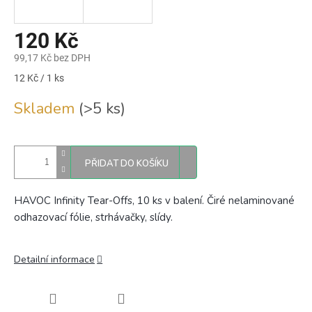
120 Kč
99,17 Kč bez DPH
Měrná
12 Kč / 1 ks
cena:
Skladem
(>5 ks)
PŘIDAT DO KOŠÍKU
HAVOC Infinity Tear-Offs, 10 ks v balení. Čiré nelaminované
odhazovací fólie, strhávačky, slídy.
Detailní informace