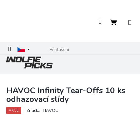
Přejít
na
obsah
Nákupní
košík
Přihlášení
HAVOC Infinity Tear-Offs 10 ks
odhazovací slídy
Značka:
HAVOC
AKCE