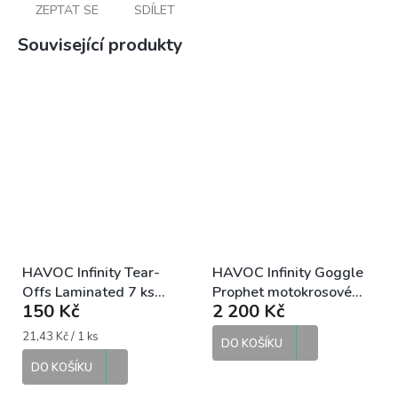
ZEPTAT SE
SDÍLET
Související produkty
HAVOC Infinity Tear-
HAVOC Infinity Goggle
Offs Laminated 7 ks
Prophet motokrosové
150 Kč
2 200 Kč
odhazovací slídy
brýle
Měrná
21,43 Kč / 1 ks
DO KOŠÍKU
cena:
DO KOŠÍKU