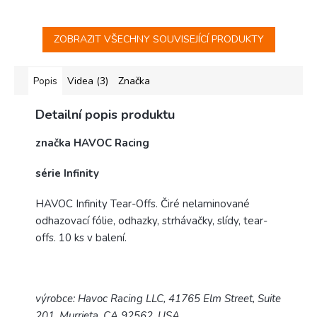
ZOBRAZIT VŠECHNY SOUVISEJÍCÍ PRODUKTY
Popis
Videa (3)
Značka
Detailní popis produktu
značka HAVOC Racing
série Infinity
HAVOC Infinity Tear-Offs. Čiré nelaminované
odhazovací fólie, odhazky, strhávačky, slídy, tear-
offs. 10 ks v balení.
výrobce: Havoc Racing LLC, 41765 Elm Street, Suite
201, Murrieta, CA 92562, USA