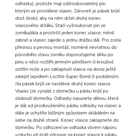
odhazky), protože mají odšroubovatelný pin,
kterým se provlékne vlasec. Zároveň je pásek brýlí
dost široký, aby na něm držel druhý konec
vlascového držáku. Stačí vyšroubovat pin ze
zorníku/skla a prostrčit jeden konec vlasce, mírně
zabrat a vlasec zajede o jednu drážku dál. Pro zcela
přesnou a pevnou montáž, nicméně nevratnou do
původního stavu zorníku doporučujeme dírku po
pinu o něco rozšířit jemným pilníčkem či krouživě
ostřím nože a po zaklapnutí vlasce na doraz ještě
zalepit lepidlem Loctite Super Bond či podobným.
Na pásek brýlí se navlékne druhý konec vlasce.
Vlasec lze vyndat z domečku u pásku brýlí po
stisknutí domečku. Odhazky nasunete dírkou, která
je dál od prodlouženého pásku odhazky na vlasec a
dále je uchytíte běžným způsobem skládáním na
sebe na druhé straně. Konec vlasce zaklapnete do
domečku. Po odhození se odhazka vlivem náporu
vzduchu při jízdě přesune na konec vlasce k pásku,