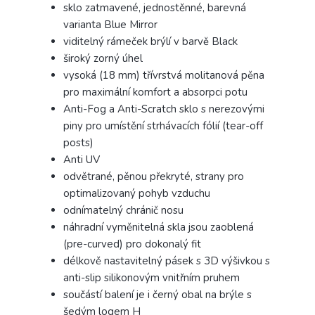
sklo zatmavené, jednostěnné, barevná
varianta Blue Mirror
viditelný rámeček brýlí v barvě Black
široký zorný úhel
vysoká (18 mm) třívrstvá molitanová pěna
pro maximální komfort a absorpci potu
Anti-Fog a Anti-Scratch sklo s nerezovými
piny pro umístění strhávacích fólií (tear-off
posts)
Anti UV
odvětrané, pěnou překryté, strany pro
optimalizovaný pohyb vzduchu
odnímatelný chránič nosu
náhradní vyměnitelná skla jsou zaoblená
(pre-curved) pro dokonalý fit
délkově nastavitelný pásek s 3D výšivkou s
anti-slip silikonovým vnitřním pruhem
součástí balení je i černý obal na brýle s
šedým logem H