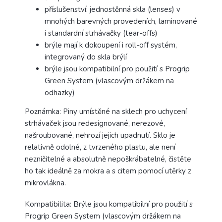
příslušenství: jednostěnná skla (lenses) v
mnohých barevných provedeních, laminované
i standardní strhávačky (tear-offs)
brýle mají k dokoupení i roll-off systém,
integrovaný do skla brýlí
brýle jsou kompatibilní pro použití s Progrip
Green System (vlascovým držákem na
odhazky)
Poznámka: Piny umístěné na sklech pro uchycení
strhávaček jsou redesignované, nerezové,
našroubované, nehrozí jejich upadnutí. Sklo je
relativně odolné, z tvrzeného plastu, ale není
nezničitelné a absolutně nepoškrábatelné, čistěte
ho tak ideálně za mokra a s citem pomocí utěrky z
mikrovlákna.
Kompatibilita: Brýle jsou kompatibilní pro použití s
Progrip Green System (vlascovým držákem na