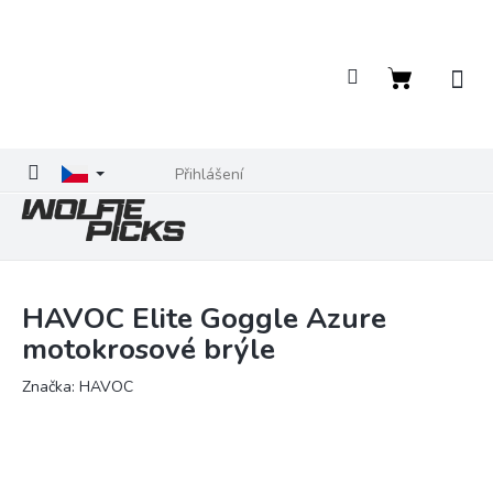
Přejít
na
obsah
Nákupní
košík
Přihlášení
HAVOC Elite Goggle Azure
motokrosové brýle
Značka:
HAVOC