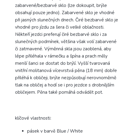
zabarvené/bezbarvé sklo (lze dokoupit, brýle
obsahují pouze jedno). Zabarvené sklo je vhodné
při jasných slunečných dnech. Čiré bezbarvé sklo je
vhodné pro jízdu za šera či velké oblačnosti.
Někteří jezdci preferují čiré bezbarvé sklo i za
slunečných podmínek, většina však volí zabarvené
či zatmavené. Výměnná skla jsou zaoblená, aby
lépe přiléhala v rámečku a špína a prach měly
menší šanci se dostat do brýlí. Vyšší tvarovaná
vnitřní molitanová vícevrstvá pěna (18 mm) dobře
přiléhá k obličeji, brýle nezpůsobují nerovnoměrně
tlak na obličej a hodí se i pro jezdce s drobnějším
obličejem. Pěna také pomáhá odvádět pot.
klíčové vlastnosti:
pásek v barvě Blue / White