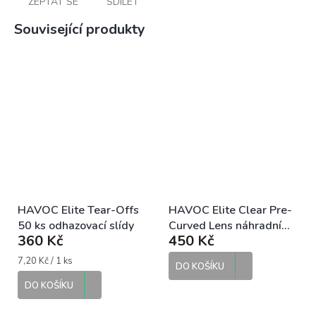
ZEPTAT SE
SDÍLET
Související produkty
HAVOC Elite Tear-Offs
HAVOC Elite Clear Pre-
50 ks odhazovací slídy
Curved Lens náhradní
360 Kč
450 Kč
zorník
Měrná
7,20 Kč / 1 ks
DO KOŠÍKU
cena:
DO KOŠÍKU