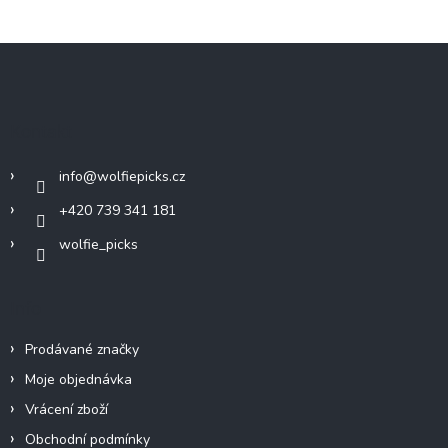
Z
á
p
a
Kontakt
t
í
info
@
wolfiepicks.cz
+420 739 341 181
wolfie_picks
Info
Prodávané značky
Moje objednávka
Vrácení zboží
Obchodní podmínky