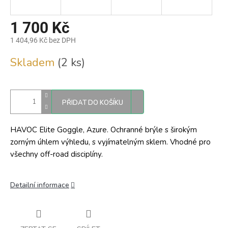
1 700 Kč
1 404,96 Kč bez DPH
Měrná
Skladem
(2 ks)
cena:
PŘIDAT DO KOŠÍKU
HAVOC Elite Goggle, Azure. Ochranné brýle s širokým
zorným úhlem výhledu, s vyjímatelným sklem. Vhodné pro
všechny off-road disciplíny.
Detailní informace