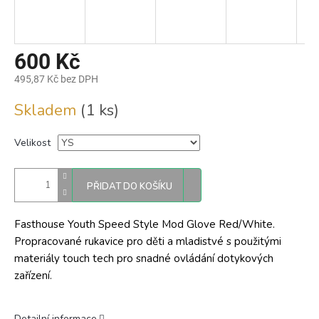
600 Kč
495,87 Kč bez DPH
Měrná
Skladem
(1 ks)
cena:
Velikost
PŘIDAT DO KOŠÍKU
Fasthouse Youth Speed Style Mod Glove Red/White.
Propracované rukavice pro děti a mladistvé s použitými
materiály touch tech pro snadné ovládání dotykových
zařízení.
Detailní informace