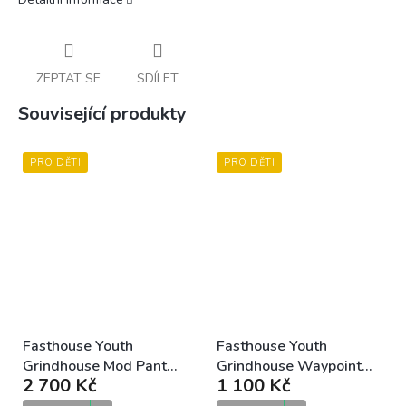
ZEPTAT SE
SDÍLET
Související produkty
PRO DĚTI
PRO DĚTI
Fasthouse Youth
Fasthouse Youth
Grindhouse Mod Pant
Grindhouse Waypoint
2 700 Kč
1 100 Kč
Red Black dětské MX
Jersey Marine White