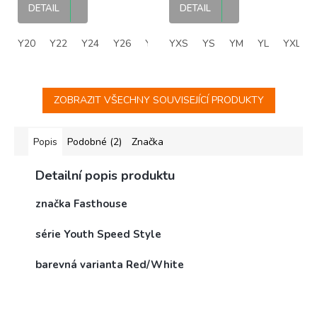
kalhoty
dětský MX dres
DETAIL
DETAIL
Y20
Y22
Y24
Y26
Y28
YXS
YS
YM
YL
YXL
ZOBRAZIT VŠECHNY SOUVISEJÍCÍ PRODUKTY
Popis
Podobné (2)
Značka
Detailní popis produktu
značka Fasthouse
série Youth Speed Style
barevná varianta Red/White