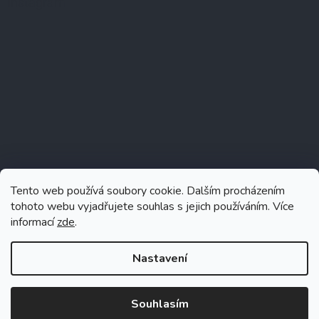
Instagram
Tento web používá soubory cookie. Dalším procházením
tohoto webu vyjadřujete souhlas s jejich používáním. Více
informací
zde
.
Sledovat na Instagramu
Nastavení
Souhlasím
Vytvořil Shoptet