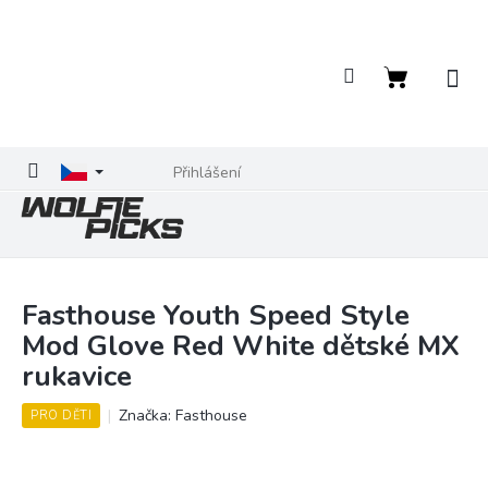
Přejít
na
obsah
Nákupní
košík
Přihlášení
Fasthouse Youth Speed Style
Mod Glove Red White dětské MX
rukavice
Značka:
Fasthouse
PRO DĚTI