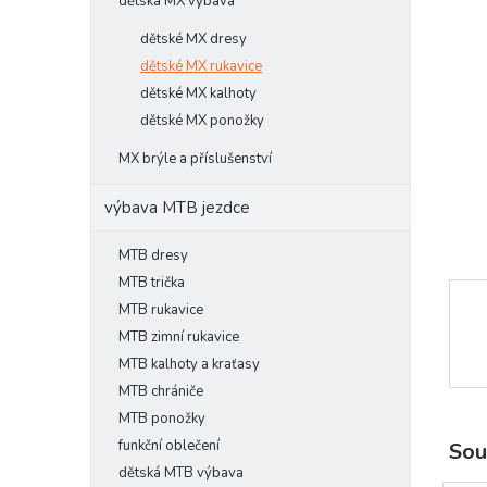
l
dětská MX výbava
dětské MX dresy
dětské MX rukavice
dětské MX kalhoty
dětské MX ponožky
MX brýle a příslušenství
výbava MTB jezdce
MTB dresy
MTB trička
MTB rukavice
MTB zimní rukavice
MTB kalhoty a kraťasy
MTB chrániče
MTB ponožky
funkční oblečení
Sou
dětská MTB výbava