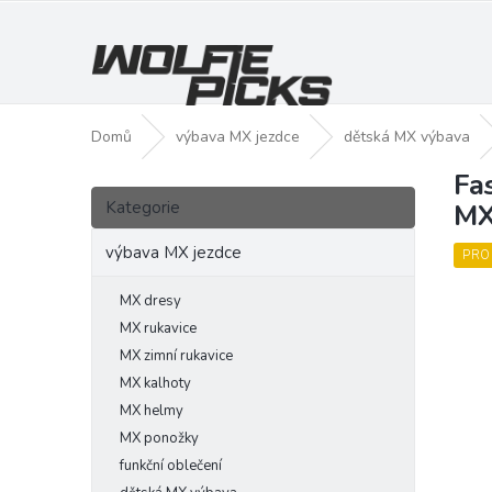
Přejít
na
obsah
Domů
výbava MX jezdce
dětská MX výbava
Fa
P
Přeskočit
o
Kategorie
MX
kategorie
s
t
výbava MX jezdce
PRO
r
a
MX dresy
n
MX rukavice
n
MX zimní rukavice
í
MX kalhoty
p
MX helmy
a
MX ponožky
n
funkční oblečení
e