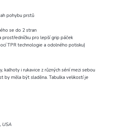
sah pohybu prstů
ného se do 2 stran
a prostředníčku pro lepší grip páček
cí TPR technologie a odolného potisku)
, kalhoty i rukavice z různých sérií mezi sebou
by měla být sladěna. Tabulka velikostí je
5, USA