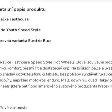
etailní popis produktu
načka Fasthouse
érie Youth Speed Style
revná varianta Electric Blue
kavice Fasthouse Speed Style Hot Wheels Glove j
sou velmi pro
nkci, komfort, přesný fit a dostatečný grip. Na bříškách palce a uka
o snadný dotyk telefonu či tabletu, bez potřeby sundávat rukavic
sciplíny, například motokros, enduro, MTB, down hill, quad. Rukav
eels (která patří pod amerického světového producenta hraček Mat
íčové vlastnosti: