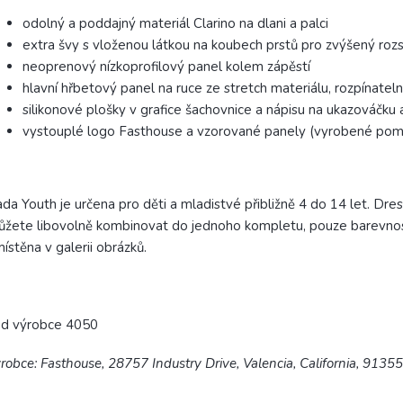
odolný a poddajný materiál Clarino na dlani a palci
extra švy s vloženou látkou na koubech prstů pro zvýšený roz
neoprenový nízkoprofilový panel kolem zápěstí
hlavní hřbetový panel na ruce ze stretch materiálu, rozpínatel
silikonové plošky v grafice šachovnice a nápisu na ukazováčku 
vystouplé logo Fasthouse a vzorované panely (vyrobené pomo
da Youth je určena pro děti a mladistvé přibližně 4 do 14 let. Dresy
žete libovolně kombinovat do jednoho kompletu, pouze barevnost 
ístěna v galerii obrázků.
ód výrobce 4050
robce: Fasthouse, 28757 Industry Drive, Valencia, California, 9135