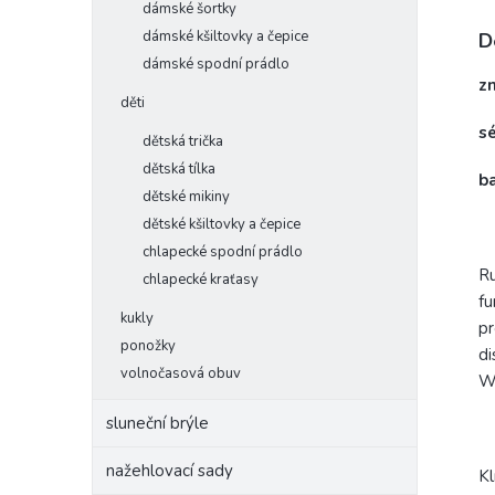
dámské šortky
dámské kšiltovky a čepice
D
dámské spodní prádlo
z
děti
s
dětská trička
dětská tílka
ba
dětské mikiny
dětské kšiltovky a čepice
chlapecké spodní prádlo
Ru
chlapecké kraťasy
fu
kukly
pr
ponožky
di
volnočasová obuv
Wh
sluneční brýle
nažehlovací sady
Kl