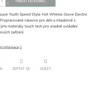
PŘIDAT DO KOŠÍKU
ouse Youth Speed Style Hot Wheels Glove Electric
 Propracované rukavice pro děti a mladistvé
s
tými materiály touch tech pro snadné ovládání
ových zařízení.
ní informace
SK
ZEPTAT SE
SDÍLET