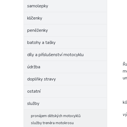
samolepky
klíčenky
peněženky
batohy a tašky
díly a příslušenství motocyklu
Řa
údržba
mů
um
doplňky stravy
ostatní
k
služby
vý
pronájem dětských motocyklů
služby trenéra motokrosu