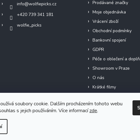
Prodávané značky
info
@
wolfiepicks.cz
Moje objednávka
+420 739 341 181
Vrácení zboží
wolfie_picks
Obchodní podmínky
Bankovní spojení
GDPR
Péče o oblečení a doplň
Showroom v Praze
O nás
Krátké filmy
oužívá soubory cookie. Dalším procházením tohoto webu
S
souhlas s jejich používáním. Více informací
zde
.
Vytvořil Shoptet
í