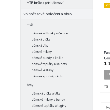
MTB brýle a příslušenství
PR
volnočasové oblečení a obuv
muži
pánské kšiltovky a čepice
pánská trička
pánská tílka
pánské mikiny
Fas
Gr
pánské bundy a košile
1 
Jer
pánské tepláky a kalhoty
dět
pánské kraťasy
D
pánské spodní prádlo
ženy
YS
dámská trička a tílka
dámské mikiny a bundy
dámské tepláky a legíny
Po