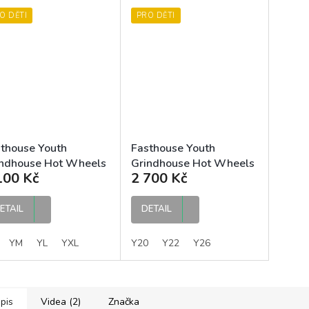
O DĚTI
PRO DĚTI
thouse Youth
Fasthouse Youth
indhouse Hot Wheels
Grindhouse Hot Wheels
100 Kč
2 700 Kč
sey Electric Blue
Pant Electric Blue
ský MX dres
dětské MX kalhoty
ETAIL
DETAIL
YM
YL
YXL
Y20
Y22
Y26
pis
Videa (2)
Značka