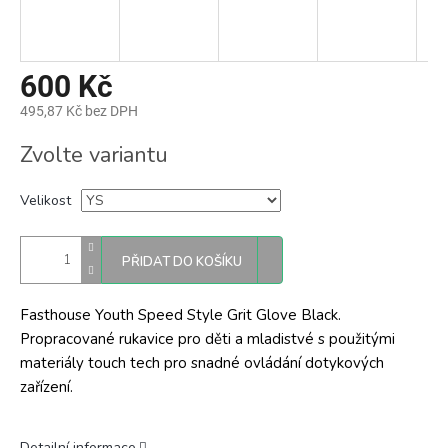
600 Kč
495,87 Kč bez DPH
Měrná
Zvolte variantu
cena:
Velikost
PŘIDAT DO KOŠÍKU
Fasthouse Youth Speed Style Grit Glove Black.
Propracované rukavice pro děti a mladistvé s použitými
materiály touch tech pro snadné ovládání dotykových
zařízení.
Detailní informace