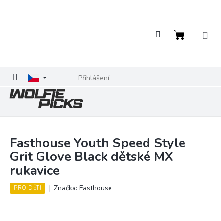
Přejít
na
obsah
Nákupní
košík
Přihlášení
Fasthouse Youth Speed Style
Grit Glove Black dětské MX
rukavice
Značka:
Fasthouse
PRO DĚTI