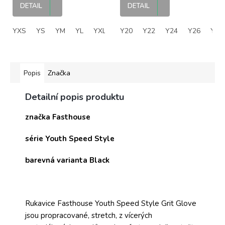
dětský MX dres
kalhoty
DETAIL
DETAIL
YXS
YS
YM
YL
YXL
Y20
Y22
Y24
Y26
Y28
Popis
Značka
Detailní popis produktu
značka Fasthouse
série Youth Speed Style
barevná varianta Black
Rukavice Fasthouse Youth Speed Style Grit Glove
jsou propracované, stretch, z vícerých