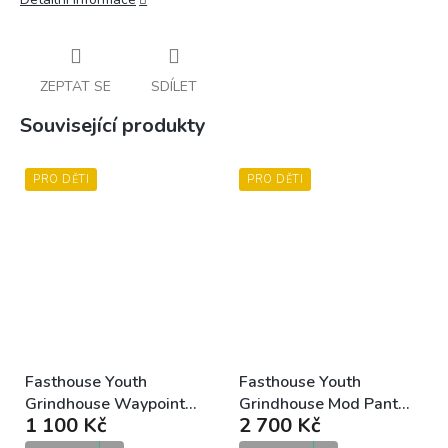
ZEPTAT SE
SDÍLET
Související produkty
PRO DĚTI
PRO DĚTI
Fasthouse Youth
Fasthouse Youth
Grindhouse Waypoint
Grindhouse Mod Pant
1 100 Kč
2 700 Kč
Jersey Marine White
Red Black dětské MX