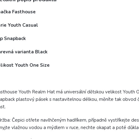
načka Fasthouse
érie Youth Casual
yp Snapback
arevná varianta Black
elikost Youth One Size
sthouse Youth Realm Hat má universální dětskou velikost Youth On
apback plastový pásek s nastavitelnou délkou, měníte tak obvod 
st.
ržba: Čepici otřete navlhčeným hadříkem, případně vystříkejte des
yjte vlažnou vodou a mýdlem v ruce, nechte okapat a poté důkl