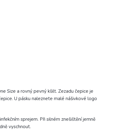
e Size a rovný pevný kšilt. Zezadu čepice je
čepice. U pásku naleznete malé nášivkové logo
infekčním sprejem. Při silném znešištění jemně
adně vyschnout.