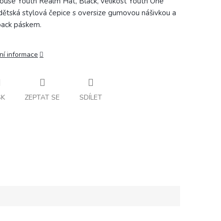
ouse Youth Realm Hat, Black, velikost Youth One
 dětská stylová čepice s oversize gumovou nášivkou
a
ack páskem.
ní informace
SK
ZEPTAT SE
SDÍLET