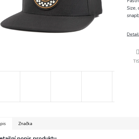
Fasth
Size,
snapb
Detail
TI
pis
Značka
etailní popis produktu