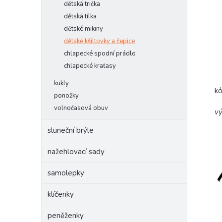
dětská trička
dětská tílka
dětské mikiny
dětské kšiltovky a čepice
chlapecké spodní prádlo
chlapecké kraťasy
kukly
k
ponožky
volnočasová obuv
vý
sluneční brýle
nažehlovací sady
samolepky
klíčenky
peněženky