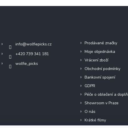
Kontakt
Info
Prodávané značky
info
@
wolfiepicks.cz
Moje objednávka
+420 739 341 181
Vrácení zboží
wolfie_picks
Obchodní podmínky
Bankovní spojení
GDPR
Péče o oblečení a doplň
Showroom v Praze
O nás
Krátké filmy