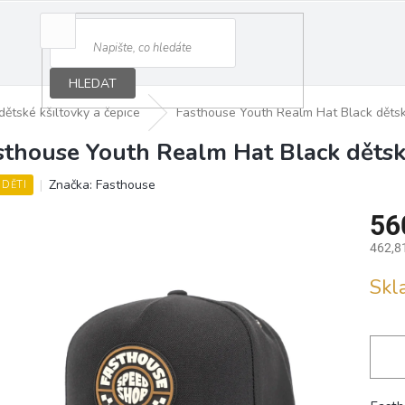
HLEDAT
dětské kšiltovky a čepice
Fasthouse Youth Realm Hat Black dětsk
sthouse Youth Realm Hat Black dětsk
Značka:
Fasthouse
 DĚTI
56
462,8
Měrná
Sk
cena: