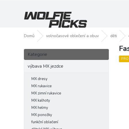
Přejít
na
obsah
Domů
volnočasové oblečení a obuv
děti
Fa
P
Přeskočit
o
Kategorie
kategorie
s
PRO
t
výbava MX jezdce
r
a
MX dresy
n
MX rukavice
n
MX zimní rukavice
í
MX kalhoty
p
MX helmy
a
MX ponožky
n
funkční oblečení
e