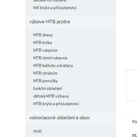
l
dětská MX výbava
MX brýle a příslušenství
výbava MTB jezdce
MTB dresy
MTB trička
MTB rukavice
MTB zimní rukavice
MTB kalhoty a kraťasy
MTB chrániče
MTB ponožky
funkční oblečení
dětská MTB výbava
MTB brýle a příslušenství
volnočasové oblečení a obuv
Po
muži
D