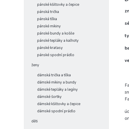
pánské kšiltovky a čepice
z
pánská trička
pánská tílka
s
pánské mikiny
pánské bundy a košile
t
pánské tepláky a kalhoty
pánské kraťasy
b
pánské spodní prádlo
v
ženy
dámská trička a tílka
dámské mikiny a bundy
Fa
dámské tepláky a legíny
sn
dámské šortky
Fa
dámské kšiltovky a čepice
dámské spodní prádlo
úd
om
děti