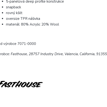
5-panelová deep profile konstrukce
snapback
rovný kšilt
oversize TPR nášivka
materiál:
80% Acrylic 20% Wool
ód výrobce 7071-0000
robce: Fasthouse, 28757 Industry Drive, Valencia, California, 9135