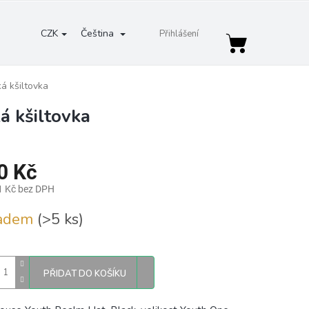
CZK
Čeština
Přihlášení
Nákupní
košík
á kšiltovka
á kšiltovka
0 Kč
1 Kč bez DPH
ladem
(>5 ks)
PŘIDAT DO KOŠÍKU