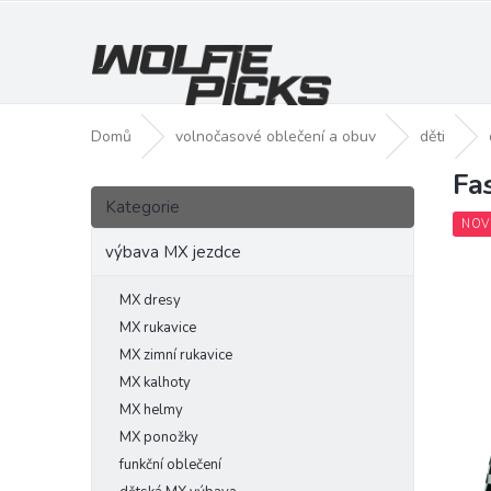
Přejít
na
obsah
Domů
volnočasové oblečení a obuv
děti
Fa
P
Přeskočit
o
Kategorie
kategorie
s
NOV
t
výbava MX jezdce
r
a
MX dresy
n
MX rukavice
n
MX zimní rukavice
í
MX kalhoty
p
MX helmy
a
MX ponožky
n
funkční oblečení
e