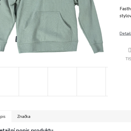
Fasth
stylo
Detail
TI
pis
Značka
etailní popis produktu