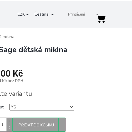
CZK
Čeština
Přihlášení
Nákupní
košík
á mikina
Sage dětská mikina
200 Kč
4 Kč bez DPH
lte variantu
st
PŘIDAT DO KOŠÍKU