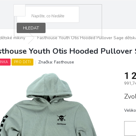
HLEDAT
dětské mikiny
Fasthouse Youth Otis Hooded Pullover Sage dětsk
sthouse Youth Otis Hooded Pullover 
Značka:
Fasthouse
INKA
PRO DĚTI
1 
991,7
Měrná
Zvo
cena:
Veliko