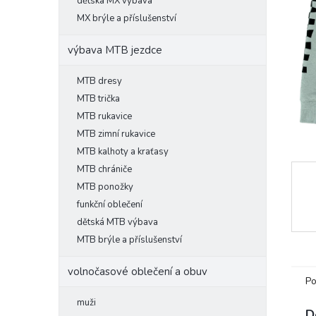
l
dětská MX výbava
MX brýle a příslušenství
výbava MTB jezdce
MTB dresy
MTB trička
MTB rukavice
MTB zimní rukavice
MTB kalhoty a kraťasy
MTB chrániče
MTB ponožky
funkční oblečení
dětská MTB výbava
MTB brýle a příslušenství
volnočasové oblečení a obuv
Po
muži
D