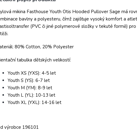
tylová mikina Fasthouse Youth Otis Hooded Pullover Sage má rovný
mbinace bavlny a polyesteru, čímž zajišťuje vysoký komfort a atlet
astisoltransfer (PVC či jiné polymerové složky v tekuté formě) pro 
těži.
teriál: 80% Cotton, 20% Polyester
ientační tabulka dětských velikostí:
Youth XS (YXS): 4-5 let
Youth S (YS): 6-7 let
Youth M (YM): 8-9 let
Youth L (YL): 10-13 let
Youth XL (YXL): 14-16 let
ód výrobce 196101