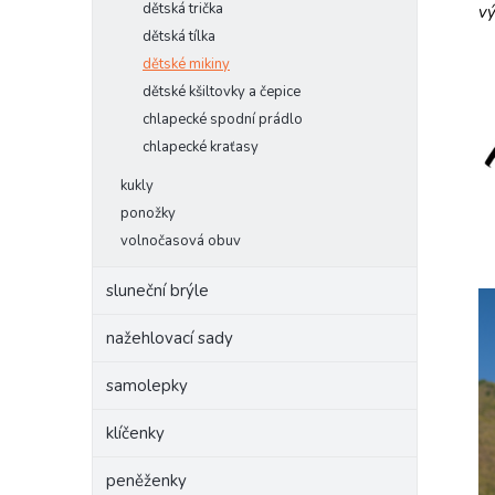
dětská trička
vý
dětská tílka
dětské mikiny
dětské kšiltovky a čepice
chlapecké spodní prádlo
chlapecké kraťasy
kukly
ponožky
volnočasová obuv
sluneční brýle
nažehlovací sady
samolepky
klíčenky
peněženky