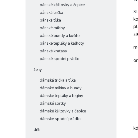
pánské kšiltovky a čepice
S
pánská trička
ko
pánská tílka
pl
pánské mikiny
zá
pánské bundy a košile
pánské tepláky a kalhoty
ma
pánské kraťasy
pánské spodní prádlo
or
ženy
dámská trička a tílka
dámské mikiny a bundy
dámské tepláky a legíny
dámské šortky
dámské kšiltovky a čepice
dámské spodní prádlo
k
děti