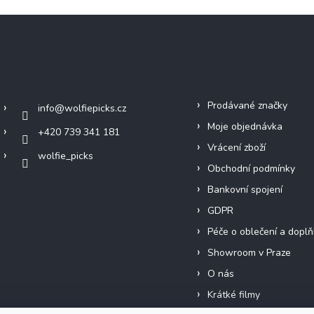
Kontakt
Info
Prodávané značky
info
@
wolfiepicks.cz
Moje objednávka
+420 739 341 181
Vrácení zboží
wolfie_picks
Obchodní podmínky
Bankovní spojení
GDPR
Péče o oblečení a doplň
Showroom v Praze
O nás
Krátké filmy