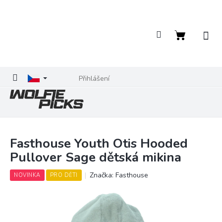
Přejít
na
obsah
Nákupní
košík
Přihlášení
Fasthouse Youth Otis Hooded
Pullover Sage dětská mikina
Značka:
Fasthouse
NOVINKA
PRO DĚTI