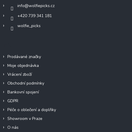
í
info
@
wolfiepicks.cz
+420 739 341 181
wolfie_picks
Info
Prodávané značky
Moje objednávka
Vrácení zboží
Obchodní podmínky
Bankovní spojení
GDPR
Péče o oblečení a doplňky
Showroom v Praze
O nás