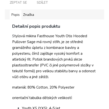
ZEPTAT SE
SDÍLET
Popis
Značka
Detailní popis produktu
S
tylová mikina Fasthouse Youth Otis Hooded
Pullover Sage má rovný střih, je ze středně
gramážního úpletu z kombinace bavlny a
polyesteru, čímž zajišťuje vysoký komfort a
atletický fit. Potisk brandových prvků skrze
plastisoltransfer (PVC či jiné polymerové složky v
tekuté formě) pro velkou stabilitu barvy a odonost
vůči otěru a jiné zátěži.
materiál: 80% Cotton, 20% Polyester
orientační tabulka dětských velikostí:
Youth XS (YXS): 4-5 let