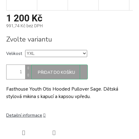
1 200 Kč
991,74 Kč bez DPH
Měrná
Zvolte variantu
cena:
Velikost
PŘIDAT DO KOŠÍKU
Fasthouse Youth Otis Hooded Pullover Sage. Dětská
stylová mikina s kapucí a kapsou vpředu.
Detailní informace